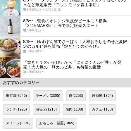
ェなど限定販売『ヨックモック青山本店』
8月8日(土) 〜 8月30日(日)
8/8〜｜朝食のオレンジ果皮がビールに！横浜
『2416MARKET』等で限定販売スタート
8月8日(土) 〜
8/6〜｜ゆずぽん酢でさっぱり！大根おろしをのせた夏限
定のカルビ丼を販売『焼きたてのかるび』
8月6日(木) 〜
『焼きたてのかるび』から「にんにくカルビ丼」が発
売！大人気の「豚カルビ丼」も待望の復活
8月6日(木) 〜
おすすめカテゴリー
東京都(7546)
ラーメン(2305)
肉(2253)
居酒屋(1804)
ランチ(1225)
渋谷区(1215)
焼肉(1138)
カフェ(1130)
スイーツ(1130)
おもしろ・話題(1065)