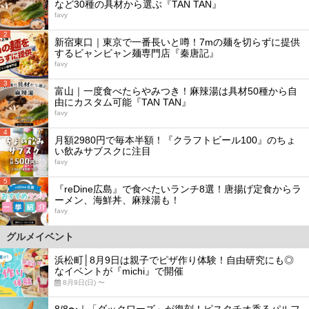
など30種の具材から選ぶ『TAN TAN』
favy
2
新宿東口｜東京で一番長いと噂！7mの麺を切らずに提供
するビャンビャン麺専門店『秦唐記』
favy
3
富山｜一度食べたらやみつき！麻辣湯は具材50種から自
由にカスタム可能『TAN TAN』
favy
4
月額2980円で毎本半額！『クラフトビール100』のちょ
い飲みサブスクに注目
favy
5
『reDine広島』で食べたいランチ8選！唐揚げ定食からラ
ーメン、海鮮丼、麻辣湯も！
favy
グルメイベント
浜松町│8月9日は親子でピザ作り体験！自由研究にも◎
なイベントが『michi』で開催
8月9日(日) 〜
8/8〜｜「ダックワーズ」が復刻！ピスタチオ香るパルフ