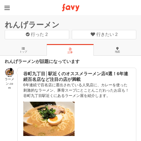
れんげラーメン
行った
2
行きたい
2
トップ
地図
記事
れんげラーメンが話題になっています
谷町九丁目│駅近くのオススメラーメン店4選！6年連
続百名店など注目の店が満載
ラーメ
ン.co
6年連続で百名店に選出されている人気店に、カレーを使った
m
刺激的なラーメン、豚骨スープにとことんこだわったお店も！
谷町九丁目駅近くにあるラーメン屋を紹介します。