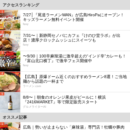
アクセスランキング
1
7/27│『尾道ラーメンWAN』が広島HiroPaにオープン！
キッズラーメン無料イベント開催
favy
2
7/31〜｜新静岡セノバにカフェ『けのひ堂ラボ』が出
店！濃厚クロックムッシュにスイーツも
favy
3
〜9/30｜100辛麻辣湯に激辛超えの“インド辛”カレーも！
『富山北口横丁』で激辛フェス開催中
favy
4
【広島】原爆ドーム近くのおすすめラーメン8選！ご当地
麺から話題の一杯まで
ラーメン.com
5
8/8〜｜朝食のオレンジ果皮がビールに！横浜
『2416MARKET』等で限定販売スタート
グルメライターAI
オススメ記事
1
広島｜勢いが止まらない「麻辣湯」専門店！牡蠣や豚肉