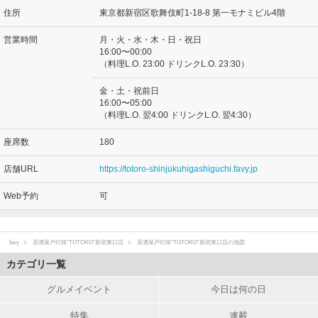
住所
東京都新宿区歌舞伎町1-18-8 第一モナミビル4階
営業時間
月・火・水・木・日・祝日
16:00〜00:00
（料理L.O. 23:00 ドリンクL.O. 23:30）
金・土・祝前日
16:00〜05:00
（料理L.O. 翌4:00 ドリンクL.O. 翌4:30）
座席数
180
店舗URL
https://totoro-shinjukuhigashiguchi.favy.jp
Web予約
可
favy
居酒屋戸灯路"TOTORO"新宿東口店
居酒屋戸灯路"TOTORO"新宿東口店の地図
カテゴリ一覧
グルメイベント
今日は何の日
特集
連載