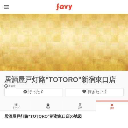
居酒屋戸灯路"TOTORO"新宿東口店
居酒屋
行った
0
行きたい
1
トップ
写真
記事
地図
居酒屋戸灯路"TOTORO"新宿東口店の地図