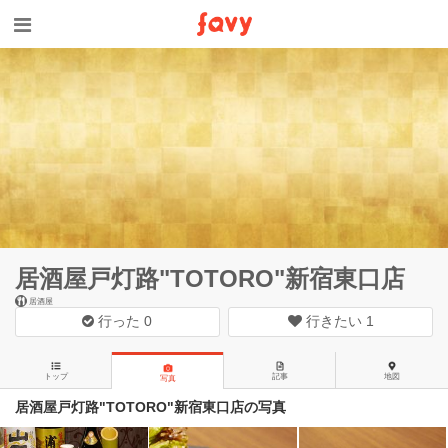
居酒屋戸灯路"TOTORO"新宿東口店
居酒屋
行った
0
行きたい
1
トップ
記事
地図
写真
居酒屋戸灯路"TOTORO"新宿東口店の写真