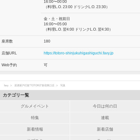
16:00〜00:00
（料理L.O. 23:00 ドリンクL.O. 23:30）
金・土・祝前日
16:00〜05:00
（料理L.O. 翌4:00 ドリンクL.O. 翌4:30）
座席数
180
店舗URL
https://totoro-shinjukuhigashiguchi.favy.jp
Web予約
可
favy
居酒屋戸灯路"TOTORO"新宿東口店
写真
カテゴリ一覧
グルメイベント
今日は何の日
特集
連載
新着情報
新着店舗