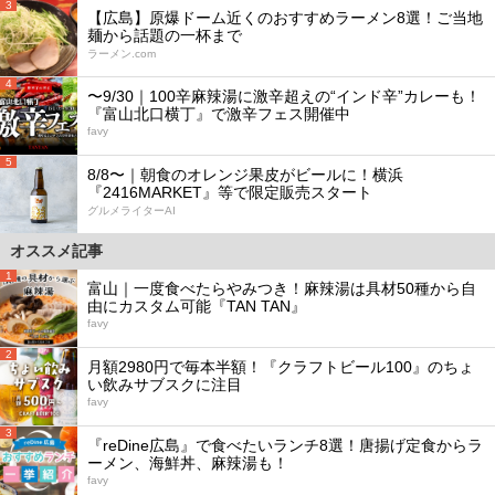
3
【広島】原爆ドーム近くのおすすめラーメン8選！ご当地
麺から話題の一杯まで
ラーメン.com
4
〜9/30｜100辛麻辣湯に激辛超えの“インド辛”カレーも！
『富山北口横丁』で激辛フェス開催中
favy
5
8/8〜｜朝食のオレンジ果皮がビールに！横浜
『2416MARKET』等で限定販売スタート
グルメライターAI
オススメ記事
1
富山｜一度食べたらやみつき！麻辣湯は具材50種から自
由にカスタム可能『TAN TAN』
favy
2
月額2980円で毎本半額！『クラフトビール100』のちょ
い飲みサブスクに注目
favy
3
『reDine広島』で食べたいランチ8選！唐揚げ定食からラ
ーメン、海鮮丼、麻辣湯も！
favy