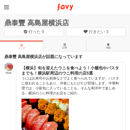
鼎泰豐 高島屋横浜店
行った
0
行きたい
3
記事
地図
トップ
鼎泰豐 高島屋横浜店が話題になっています
【横浜】旬を迎えたウニを食べよう！小籠包やパスタ
までも！横浜駅周辺のウニ料理の店5選
blue
うにはお寿司やお刺身などでよく食べられていますが、パスタ
に使われることもあり、洋食にもたびたび登場します。中華料
理では、小龍包に入っていることも。そんな和洋中で楽しめ
る、横浜のうに料理のお店をご紹介。