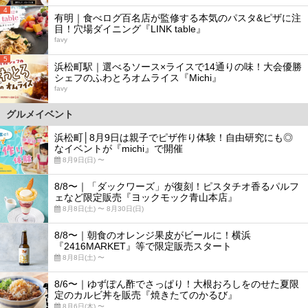
4
有明｜食べログ百名店が監修する本気のパスタ&ピザに注
目！穴場ダイニング『LINK table』
favy
5
浜松町駅｜選べるソース×ライスで14通りの味！大会優勝
シェフのふわとろオムライス『Michi』
favy
グルメイベント
浜松町│8月9日は親子でピザ作り体験！自由研究にも◎
なイベントが『michi』で開催
8月9日(日) 〜
8/8〜｜「ダックワーズ」が復刻！ピスタチオ香るパルフ
ェなど限定販売『ヨックモック青山本店』
8月8日(土) 〜 8月30日(日)
8/8〜｜朝食のオレンジ果皮がビールに！横浜
『2416MARKET』等で限定販売スタート
8月8日(土) 〜
8/6〜｜ゆずぽん酢でさっぱり！大根おろしをのせた夏限
定のカルビ丼を販売『焼きたてのかるび』
8月6日(木) 〜