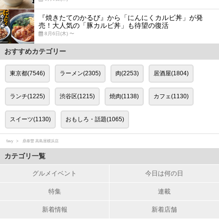
『焼きたてのかるび』から「にんにくカルビ丼」が発
売！大人気の「豚カルビ丼」も待望の復活
8月6日(木) 〜
おすすめカテゴリー
東京都(7546)
ラーメン(2305)
肉(2253)
居酒屋(1804)
ランチ(1225)
渋谷区(1215)
焼肉(1138)
カフェ(1130)
スイーツ(1130)
おもしろ・話題(1065)
favy
鼎泰豐 高島屋横浜店
カテゴリ一覧
グルメイベント
今日は何の日
特集
連載
新着情報
新着店舗