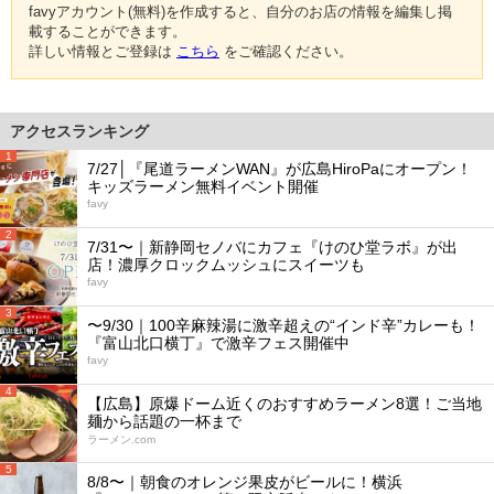
favyアカウント(無料)を作成すると、自分のお店の情報を編集し掲
載することができます。
詳しい情報とご登録は
こちら
をご確認ください。
アクセスランキング
1
7/27│『尾道ラーメンWAN』が広島HiroPaにオープン！
キッズラーメン無料イベント開催
favy
2
7/31〜｜新静岡セノバにカフェ『けのひ堂ラボ』が出
店！濃厚クロックムッシュにスイーツも
favy
3
〜9/30｜100辛麻辣湯に激辛超えの“インド辛”カレーも！
『富山北口横丁』で激辛フェス開催中
favy
4
【広島】原爆ドーム近くのおすすめラーメン8選！ご当地
麺から話題の一杯まで
ラーメン.com
5
8/8〜｜朝食のオレンジ果皮がビールに！横浜