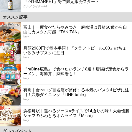
『2416MARKET』等で限定販売スタート
グルメライターAI
オススメ記事
1
富山｜一度食べたらやみつき！麻辣湯は具材50種から自
由にカスタム可能『TAN TAN』
favy
2
月額2980円で毎本半額！『クラフトビール100』のちょ
い飲みサブスクに注目
favy
3
『reDine広島』で食べたいランチ8選！唐揚げ定食からラ
ーメン、海鮮丼、麻辣湯も！
favy
4
有明｜食べログ百名店が監修する本気のパスタ&ピザに注
目！穴場ダイニング『LINK table』
favy
5
浜松町駅｜選べるソース×ライスで14通りの味！大会優勝
シェフのふわとろオムライス『Michi』
favy
グルメイベント