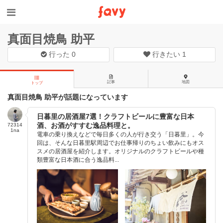
真面目焼鳥 助平
行った
0
行きたい
1
記事
地図
トップ
真面目焼鳥 助平が話題になっています
日暮里の居酒屋7選！クラフトビールに豊富な日本
酒、お酒がすすむ逸品料理と。
72314
1na
電車の乗り換えなどで毎日多くの人が行き交う「日暮里」。今
回は、そんな日暮里駅周辺でお仕事帰りのちょい飲みにもオス
スメの居酒屋を紹介します。オリジナルのクラフトビールや種
類豊富な日本酒に合う逸品料...