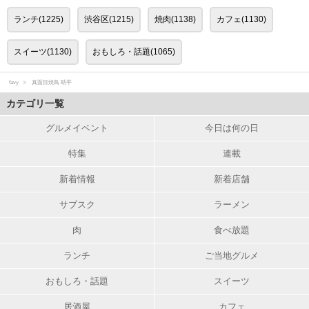
ランチ(1225)
渋谷区(1215)
焼肉(1138)
カフェ(1130)
スイーツ(1130)
おもしろ・話題(1065)
favy
真面目焼鳥 助平
カテゴリ一覧
グルメイベント
今日は何の日
特集
連載
新着情報
新着店舗
サブスク
ラーメン
肉
食べ放題
ランチ
ご当地グルメ
おもしろ・話題
スイーツ
居酒屋
カフェ