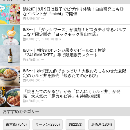
浜松町│8月9日は親子でピザ作り体験！自由研究にも◎
なイベントが『michi』で開催
8月9日(日) 〜
8/8〜｜「ダックワーズ」が復刻！ピスタチオ香るパルフ
ェなど限定販売『ヨックモック青山本店』
8月8日(土) 〜 8月30日(日)
8/8〜｜朝食のオレンジ果皮がビールに！横浜
『2416MARKET』等で限定販売スタート
8月8日(土) 〜
8/6〜｜ゆずぽん酢でさっぱり！大根おろしをのせた夏限
定のカルビ丼を販売『焼きたてのかるび』
8月6日(木) 〜
『焼きたてのかるび』から「にんにくカルビ丼」が発
売！大人気の「豚カルビ丼」も待望の復活
8月6日(木) 〜
おすすめカテゴリー
東京都(7546)
ラーメン(2305)
肉(2253)
居酒屋(1804)