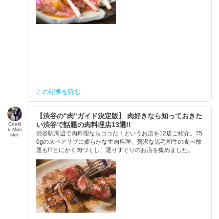
この記事を読む
【渋谷の"肉"ガイド決定版】 肉好きなら知っておきた
い渋谷で話題の肉料理店13選!!
Cooki
e Mon
渋谷駅周辺で肉料理ならココだ！というお店を12店ご紹介。75
ster.
0gのスペアリブに柔らかな生肉料理、贅沢な黒毛和牛の食べ放
題も!?とにかく肉づくし、選りすぐりのお店を集めました。