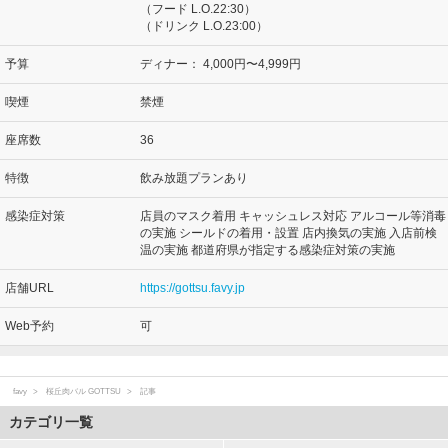
（フード L.O.22:30）
（ドリンク L.O.23:00）
予算
ディナー：
4,000円〜4,999円
喫煙
禁煙
座席数
36
特徴
飲み放題プランあり
感染症対策
店員のマスク着用 キャッシュレス対応 アルコール等消毒
の実施 シールドの着用・設置 店内換気の実施 入店前検
温の実施 都道府県が指定する感染症対策の実施
店舗URL
https://gottsu.favy.jp
Web予約
可
favy
桜丘肉バル GOTTSU
記事
カテゴリ一覧