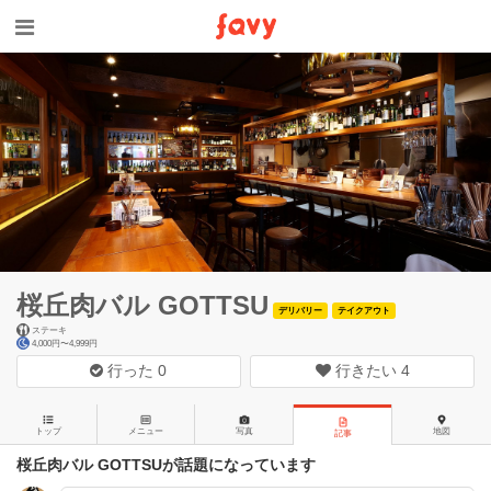
桜丘肉バル GOTTSU
デリバリー
テイクアウト
ステーキ
4,000円〜4,999円
行った
0
行きたい
4
トップ
メニュー
写真
地図
記事
桜丘肉バル GOTTSUが話題になっています