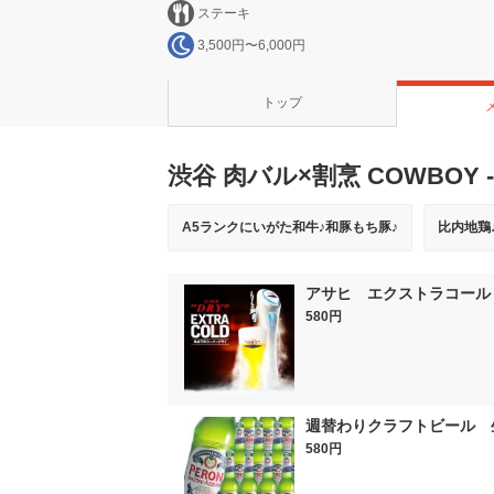
ステーキ
3,500円〜6,000円
トップ
渋谷 肉バル×割烹 COWBOY
A5ランクにいがた和牛♪和豚もち豚♪
比内地鶏
アサヒ エクストラコール
580円
週替わりクラフトビール 
580円