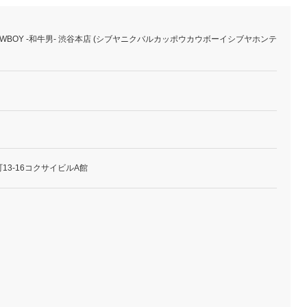
OWBOY -和牛男- 渋谷本店 (シブヤニクバルカッポウカウボーイシブヤホンテ
13-16コクサイビルA館