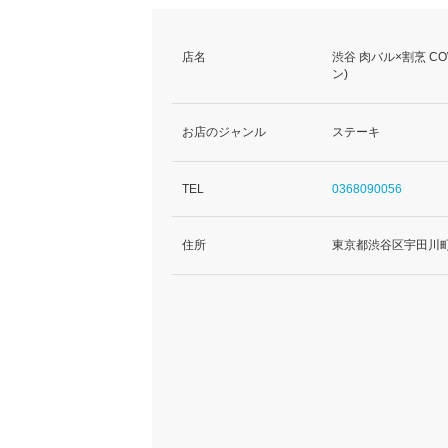
店名
渋谷 肉バル×割烹 C
ン)
お店のジャンル
ステーキ
TEL
0368090056
住所
東京都渋谷区宇田川町