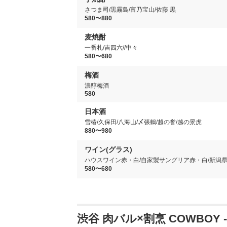
さつま司/黒霧島/富乃宝山/佐藤 黒
580〜880
麦焼酎
一番札/吉四六//中々
580〜680
梅酒
濃醇梅酒
580
日本酒
雪椿/久保田/八海山/〆張鶴/越の誉/越の景虎
880〜980
ワイン(グラス)
ハウスワイン赤・白/自家製サングリア赤・白/新潟
580〜680
渋谷 肉バル×割烹 COWBOY