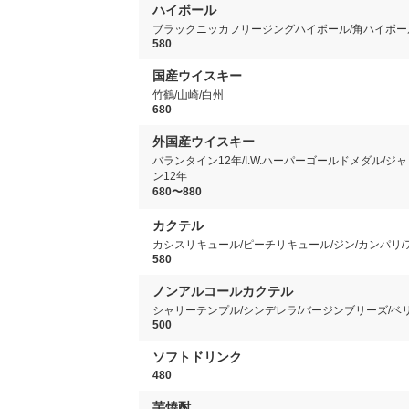
ハイボール
ブラックニッカフリージングハイボール/角ハイボー
580
国産ウイスキー
竹鶴/山崎/白州
680
外国産ウイスキー
バランタイン12年/I.W.ハーパーゴールドメダル/ジ
ン12年
680〜880
カクテル
カシスリキュール/ピーチリキュール/ジン/カンパリ/
580
ノンアルコールカクテル
シャリーテンプル/シンデレラ/バージンブリーズ/ベ
500
ソフトドリンク
480
芋焼酎