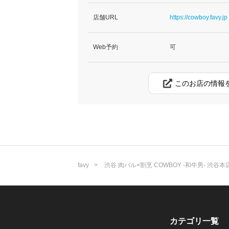
店舗URL
https://cowboy.favy.jp
Web予約
可
このお店の情報
favy
渋谷 肉バル×割烹 COWBOY -和牛男- 渋谷本
カテゴリ一覧