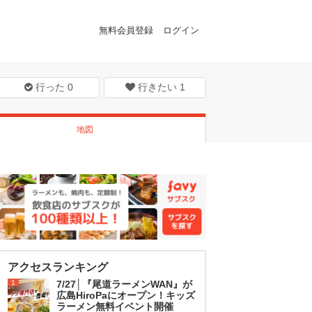
無料会員登録
ログイン
行った
0
行きたい
1
地図
アクセスランキング
1
7/27│『尾道ラーメンWAN』が
広島HiroPaにオープン！キッズ
ラーメン無料イベント開催