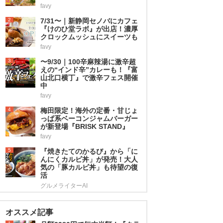
favy
2
7/31〜｜新静岡セノバにカフェ
『けのひ堂ラボ』が出店！濃厚
クロックムッシュにスイーツも
favy
3
〜9/30｜100辛麻辣湯に激辛超
えの“インド辛”カレーも！『富
山北口横丁』で激辛フェス開催
中
favy
4
梅田限定！海外の定番・甘じょ
っぱ系ベーコンジャムバーガー
が新登場『BRISK STAND』
favy
5
『焼きたてのかるび』から「に
んにくカルビ丼」が発売！大人
気の「豚カルビ丼」も待望の復
活
グルメライターAI
オススメ記事