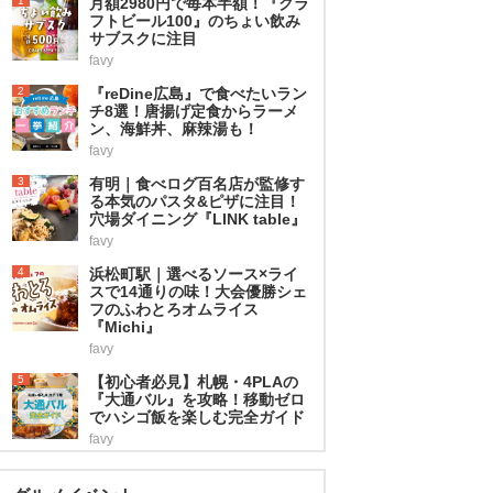
1
月額2980円で毎本半額！『クラ
フトビール100』のちょい飲み
サブスクに注目
favy
2
『reDine広島』で食べたいラン
チ8選！唐揚げ定食からラーメ
ン、海鮮丼、麻辣湯も！
favy
3
有明｜食べログ百名店が監修す
る本気のパスタ&ピザに注目！
穴場ダイニング『LINK table』
favy
4
浜松町駅｜選べるソース×ライ
スで14通りの味！大会優勝シェ
フのふわとろオムライス
『Michi』
favy
5
【初心者必見】札幌・4PLAの
『大通バル』を攻略！移動ゼロ
でハシゴ飯を楽しむ完全ガイド
favy