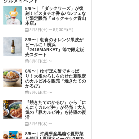
グルメイベント
8/8〜｜「ダックワーズ」が復
刻！ピスタチオ香るパルフェな
ど限定販売『ヨックモック青山
本店』
8月8日(土) 〜 8月30日(日)
8/8〜｜朝食のオレンジ果皮が
ビールに！横浜
『2416MARKET』等で限定販
売スタート
8月8日(土) 〜
8/6〜｜ゆずぽん酢でさっぱ
り！大根おろしをのせた夏限定
のカルビ丼を販売『焼きたての
かるび』
8月6日(木) 〜
『焼きたてのかるび』から「に
んにくカルビ丼」が発売！大人
気の「豚カルビ丼」も待望の復
活
8月6日(木) 〜
8/5〜｜沖縄県産黒糖や夏野菜
を使用！夏限定ベーグル3種を