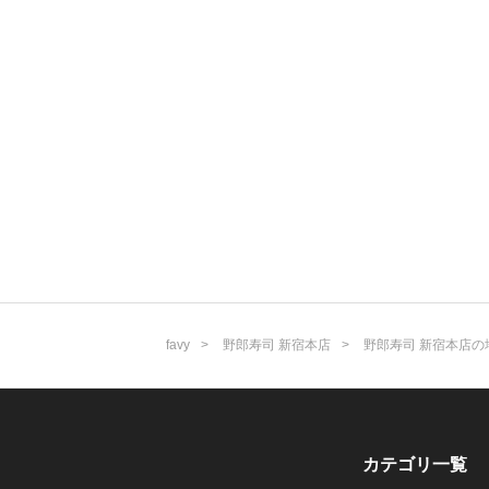
favy
野郎寿司 新宿本店
野郎寿司 新宿本店の
カテゴリ一覧