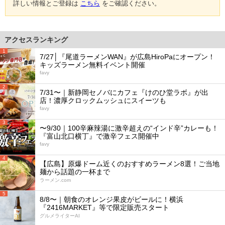
詳しい情報とご登録は
こちら
をご確認ください。
アクセスランキング
1
7/27│『尾道ラーメンWAN』が広島HiroPaにオープン！
キッズラーメン無料イベント開催
favy
2
7/31〜｜新静岡セノバにカフェ『けのひ堂ラボ』が出
店！濃厚クロックムッシュにスイーツも
favy
3
〜9/30｜100辛麻辣湯に激辛超えの“インド辛”カレーも！
『富山北口横丁』で激辛フェス開催中
favy
4
【広島】原爆ドーム近くのおすすめラーメン8選！ご当地
麺から話題の一杯まで
ラーメン.com
5
8/8〜｜朝食のオレンジ果皮がビールに！横浜
『2416MARKET』等で限定販売スタート
グルメライターAI