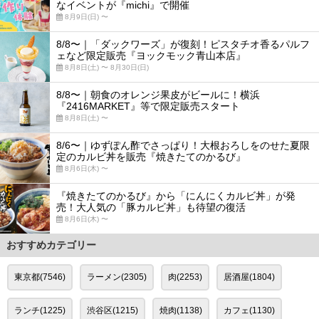
なイベントが『michi』で開催
8月9日(日) 〜
8/8〜｜「ダックワーズ」が復刻！ピスタチオ香るパルフ
ェなど限定販売『ヨックモック青山本店』
8月8日(土) 〜 8月30日(日)
8/8〜｜朝食のオレンジ果皮がビールに！横浜
『2416MARKET』等で限定販売スタート
8月8日(土) 〜
8/6〜｜ゆずぽん酢でさっぱり！大根おろしをのせた夏限
定のカルビ丼を販売『焼きたてのかるび』
8月6日(木) 〜
『焼きたてのかるび』から「にんにくカルビ丼」が発
売！大人気の「豚カルビ丼」も待望の復活
8月6日(木) 〜
おすすめカテゴリー
東京都(7546)
ラーメン(2305)
肉(2253)
居酒屋(1804)
ランチ(1225)
渋谷区(1215)
焼肉(1138)
カフェ(1130)