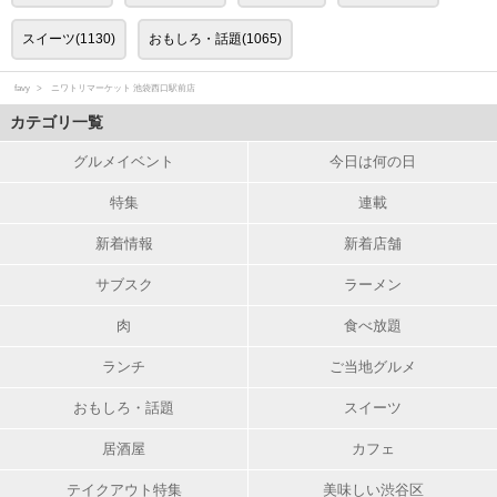
スイーツ(1130)
おもしろ・話題(1065)
favy
ニワトリマーケット 池袋西口駅前店
カテゴリ一覧
グルメイベント
今日は何の日
特集
連載
新着情報
新着店舗
サブスク
ラーメン
肉
食べ放題
ランチ
ご当地グルメ
おもしろ・話題
スイーツ
居酒屋
カフェ
テイクアウト特集
美味しい渋谷区