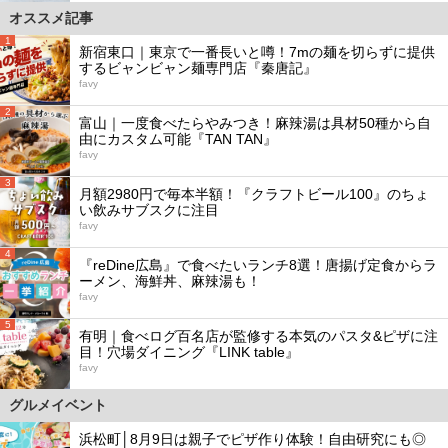
オススメ記事
1
新宿東口｜東京で一番長いと噂！7mの麺を切らずに提供
するビャンビャン麺専門店『秦唐記』
favy
2
富山｜一度食べたらやみつき！麻辣湯は具材50種から自
由にカスタム可能『TAN TAN』
favy
3
月額2980円で毎本半額！『クラフトビール100』のちょ
い飲みサブスクに注目
favy
4
『reDine広島』で食べたいランチ8選！唐揚げ定食からラ
ーメン、海鮮丼、麻辣湯も！
favy
5
有明｜食べログ百名店が監修する本気のパスタ&ピザに注
目！穴場ダイニング『LINK table』
favy
グルメイベント
浜松町│8月9日は親子でピザ作り体験！自由研究にも◎