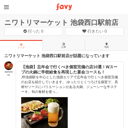
ニワトリマーケット 池袋西口駅前店
行った
0
行きたい
0
記事
地図
トップ
ニワトリマーケット 池袋西口駅前店が話題になっています
【池袋】忘年会で行くべき個室完備の店10選！Wスー
プの火鍋に学校給食を再現した宴会コースも！
saruru
ru
JR池袋駅を中心とした池袋エリアで忘年会で行くべき個室完備
のお店を紹介していきます。 ゆったりとくつろげる個室で、具
材やソースにバリエーションがある火鍋、ジューシーな牛ステ
ーキ、旬の食材を使っ...