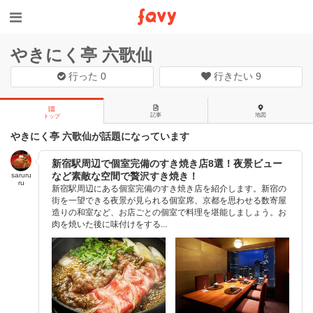
やきにく亭 六歌仙
行った
0
行きたい
9
記事
地図
トップ
やきにく亭 六歌仙が話題になっています
新宿駅周辺で個室完備のすき焼き店8選！夜景ビュー
など素敵な空間で贅沢すき焼き！
saruru
ru
新宿駅周辺にある個室完備のすき焼き店を紹介します。新宿の
街を一望できる夜景が見られる個室席、京都を思わせる数寄屋
造りの和室など、お店ごとの個室で料理を堪能しましょう。お
肉を焼いた後に味付けをする...