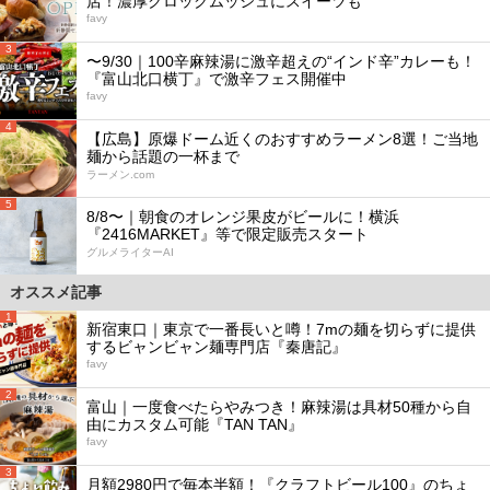
店！濃厚クロックムッシュにスイーツも
favy
3
〜9/30｜100辛麻辣湯に激辛超えの“インド辛”カレーも！
『富山北口横丁』で激辛フェス開催中
favy
4
【広島】原爆ドーム近くのおすすめラーメン8選！ご当地
麺から話題の一杯まで
ラーメン.com
5
8/8〜｜朝食のオレンジ果皮がビールに！横浜
『2416MARKET』等で限定販売スタート
グルメライターAI
オススメ記事
1
新宿東口｜東京で一番長いと噂！7mの麺を切らずに提供
するビャンビャン麺専門店『秦唐記』
favy
2
富山｜一度食べたらやみつき！麻辣湯は具材50種から自
由にカスタム可能『TAN TAN』
favy
3
月額2980円で毎本半額！『クラフトビール100』のちょ