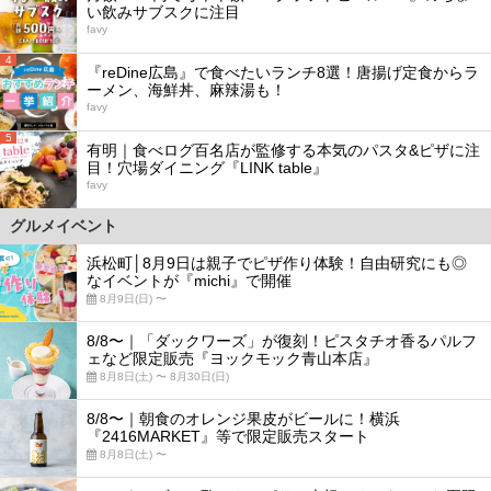
い飲みサブスクに注目
favy
4
『reDine広島』で食べたいランチ8選！唐揚げ定食からラ
ーメン、海鮮丼、麻辣湯も！
favy
5
有明｜食べログ百名店が監修する本気のパスタ&ピザに注
目！穴場ダイニング『LINK table』
favy
グルメイベント
浜松町│8月9日は親子でピザ作り体験！自由研究にも◎
なイベントが『michi』で開催
8月9日(日) 〜
8/8〜｜「ダックワーズ」が復刻！ピスタチオ香るパルフ
ェなど限定販売『ヨックモック青山本店』
8月8日(土) 〜 8月30日(日)
8/8〜｜朝食のオレンジ果皮がビールに！横浜
『2416MARKET』等で限定販売スタート
8月8日(土) 〜