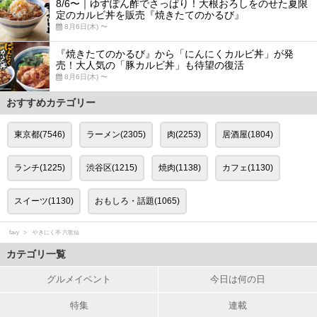
8/6〜｜ゆずぽん酢でさっぱり！大根おろしをのせた夏限
定のカルビ丼を販売『焼きたてのかるび』
8月6日(木) 〜
『焼きたてのかるび』から「にんにくカルビ丼」が発
売！大人気の「豚カルビ丼」も待望の復活
8月6日(木) 〜
おすすめカテゴリー
東京都(7546)
ラーメン(2305)
肉(2253)
居酒屋(1804)
ランチ(1225)
渋谷区(1215)
焼肉(1138)
カフェ(1130)
スイーツ(1130)
おもしろ・話題(1065)
favy
やきにく亭 六歌仙
カテゴリ一覧
グルメイベント
今日は何の日
特集
連載