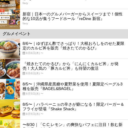
favy
5
新宿｜日本一のグルメバーガーからスイーツまで！個性
的な10店が集うフードホール『reDine 新宿』
favy
グルメイベント
8/6〜｜ゆずぽん酢でさっぱり！大根おろしをのせた夏限
定のカルビ丼を販売『焼きたてのかるび』
8月6日(木) 〜
『焼きたてのかるび』から「にんにくカルビ丼」が発
売！大人気の「豚カルビ丼」も待望の復活
8月6日(木) 〜
8/5〜｜沖縄県産黒糖や夏野菜を使用！夏限定ベーグル3
種を販売『BAGEL&BAGEL』
8月5日(水) 〜
8/5〜｜ハラペーニョの辛さが癖になる！限定バーガー＆
フライが登場『Shake Shack』
8月5日(水) 〜
〜8/30｜「C.C.レモン」の爽快なパフェに注目！飲む新