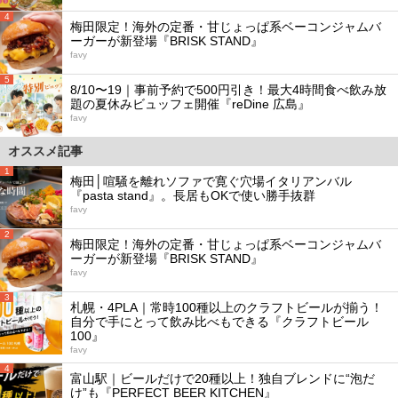
4
梅田限定！海外の定番・甘じょっぱ系ベーコンジャムバ
ーガーが新登場『BRISK STAND』
favy
5
8/10〜19｜事前予約で500円引き！最大4時間食べ飲み放
題の夏休みビュッフェ開催『reDine 広島』
favy
オススメ記事
1
梅田│喧騒を離れソファで寛ぐ穴場イタリアンバル
『pasta stand』。長居もOKで使い勝手抜群
favy
2
梅田限定！海外の定番・甘じょっぱ系ベーコンジャムバ
ーガーが新登場『BRISK STAND』
favy
3
札幌・4PLA｜常時100種以上のクラフトビールが揃う！
自分で手にとって飲み比べもできる『クラフトビール
100』
favy
4
富山駅｜ビールだけで20種以上！独自ブレンドに“泡だ
け”も『PERFECT BEER KITCHEN』