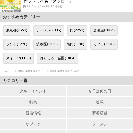
作フラッペも『スシロー』
8月5日(水) 〜 8月30日(日)
おすすめカテゴリー
東京都(7553)
ラーメン(2305)
肉(2252)
居酒屋(1804)
ランチ(1226)
渋谷区(1215)
焼肉(1138)
カフェ(1130)
スイーツ(1130)
おもしろ・話題(1064)
favy
UMAMI BURGER 青山店
UMAMI BURGER 青山店の地図
カテゴリ一覧
グルメイベント
今日は何の日
特集
連載
新着情報
新着店舗
サブスク
ラーメン