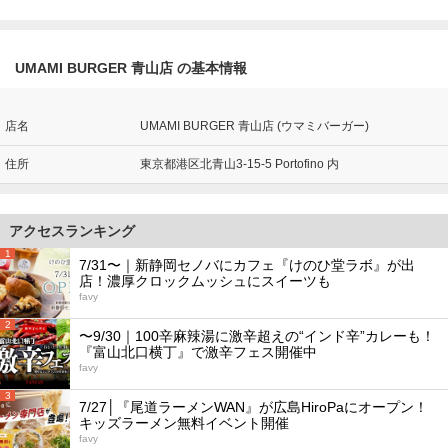
UMAMI BURGER 青山店 の基本情報
店名
UMAMI BURGER 青山店 (ウマミバーガー)
住所
東京都港区北青山3-15-5 Portofino 内
アクセスランキング
1
7/31〜｜新静岡セノバにカフェ『けのひ堂ラボ』が出
店！濃厚クロックムッシュにスイーツも
favy
2
〜9/30｜100辛麻辣湯に激辛超えの“インド辛”カレーも！
『富山北口横丁』で激辛フェス開催中
favy
3
7/27│『尾道ラーメンWAN』が広島HiroPaにオープン！
キッズラーメン無料イベント開催
favy