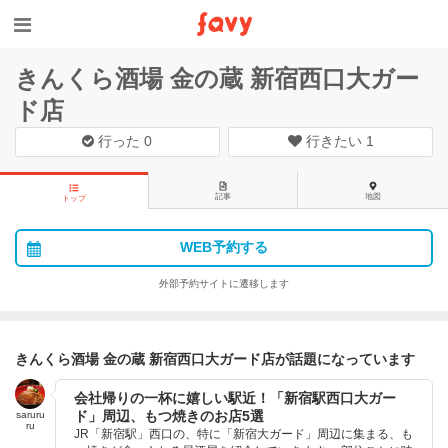
きんくら酒場 金の蔵 新宿西口大ガー
ド店
行った
0
行きたい
1
記事
地図
トップ
WEB予約する
外部予約サイトに遷移します
きんくら酒場 金の蔵 新宿西口大ガード店が話題になっています
会社帰りの一杯に嬉しい駅近！「新宿駅西口大ガー
ド」周辺、もつ焼きのお店5選
saruru
ru
JR「新宿駅」西口の、特に「新宿大ガード」周辺に集まる、も