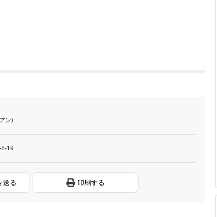
アン)
-19
を送る
印刷する