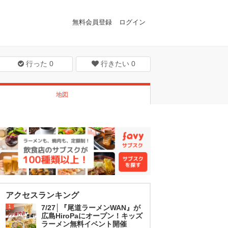
無料会員登録
ログイン
行った
0
行きたい
0
地図
アクセスランキング
1
7/27│『尾道ラーメンWAN』が
広島HiroPaにオープン！キッズ
ラーメン無料イベント開催