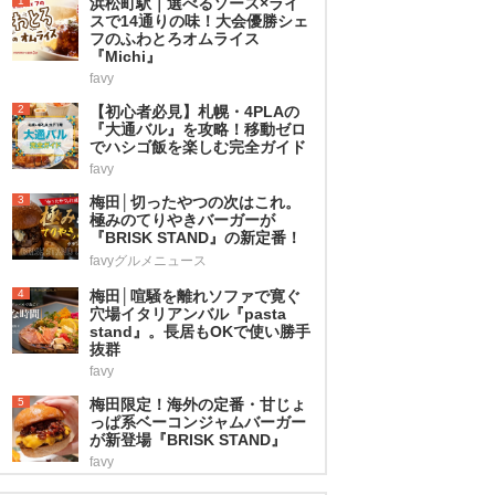
1
浜松町駅｜選べるソース×ライ
スで14通りの味！大会優勝シェ
フのふわとろオムライス
『Michi』
favy
2
【初心者必見】札幌・4PLAの
『大通バル』を攻略！移動ゼロ
でハシゴ飯を楽しむ完全ガイド
favy
3
梅田│切ったやつの次はこれ。
極みのてりやきバーガーが
『BRISK STAND』の新定番！
favyグルメニュース
4
梅田│喧騒を離れソファで寛ぐ
穴場イタリアンバル『pasta
stand』。長居もOKで使い勝手
抜群
favy
5
梅田限定！海外の定番・甘じょ
っぱ系ベーコンジャムバーガー
が新登場『BRISK STAND』
favy