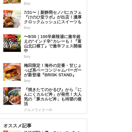
favy
2
7/31〜｜新静岡セノバにカフェ
『けのひ堂ラボ』が出店！濃厚
クロックムッシュにスイーツも
favy
3
〜9/30｜100辛麻辣湯に激辛超
えの“インド辛”カレーも！『富
山北口横丁』で激辛フェス開催
中
favy
4
梅田限定！海外の定番・甘じょ
っぱ系ベーコンジャムバーガー
が新登場『BRISK STAND』
favy
5
『焼きたてのかるび』から「に
んにくカルビ丼」が発売！大人
気の「豚カルビ丼」も待望の復
活
グルメライターAI
オススメ記事