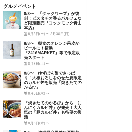
グルメイベント
8/8〜｜「ダックワーズ」が復
刻！ピスタチオ香るパルフェな
ど限定販売『ヨックモック青山
本店』
8月8日(土) 〜 8月30日(日)
8/8〜｜朝食のオレンジ果皮が
ビールに！横浜
『2416MARKET』等で限定販
売スタート
8月8日(土) 〜
8/6〜｜ゆずぽん酢でさっぱ
り！大根おろしをのせた夏限定
のカルビ丼を販売『焼きたての
かるび』
8月6日(木) 〜
『焼きたてのかるび』から「に
んにくカルビ丼」が発売！大人
気の「豚カルビ丼」も待望の復
活
8月6日(木) 〜