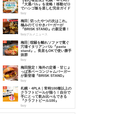
『大通バル』を攻略！移動ゼロ
でハシゴ飯を楽しむ完全ガイド
favy
2
梅田│切ったやつの次はこれ。
極みのてりやきバーガーが
『BRISK STAND』の新定番！
favyグルメニュース
3
梅田│喧騒を離れソファで寛ぐ
穴場イタリアンバル『pasta
stand』。長居もOKで使い勝手
抜群
favy
4
梅田限定！海外の定番・甘じょ
っぱ系ベーコンジャムバーガー
が新登場『BRISK STAND』
favy
5
札幌・4PLA｜常時100種以上の
クラフトビールが揃う！自分で
手にとって飲み比べもできる
『クラフトビール100』
favy