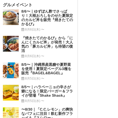
グルメイベント
8/6〜｜ゆずぽん酢でさっぱ
り！大根おろしをのせた夏限定
のカルビ丼を販売『焼きたての
かるび』
8月6日(木) 〜
『焼きたてのかるび』から「に
んにくカルビ丼」が発売！大人
気の「豚カルビ丼」も待望の復
活
8月6日(木) 〜
8/5〜｜沖縄県産黒糖や夏野菜
を使用！夏限定ベーグル3種を
販売『BAGEL&BAGEL』
8月5日(水) 〜
8/5〜｜ハラペーニョの辛さが
癖になる！限定バーガー＆フラ
イが登場『Shake Shack』
8月5日(水) 〜
〜8/30｜「C.C.レモン」の爽快
なパフェに注目！飲む新作フラ
ッペも『スシロー』