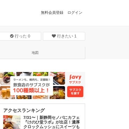
無料会員登録
ログイン
行った
0
行きたい
1
地図
アクセスランキング
1
7/31〜｜新静岡セノバにカフェ
『けのひ堂ラボ』が出店！濃厚
クロックムッシュにスイーツも