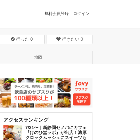
無料会員登録
ログイン
行った
0
行きたい
0
地図
アクセスランキング
1
7/31〜｜新静岡セノバにカフェ
『けのひ堂ラボ』が出店！濃厚
クロックムッシュにスイーツも