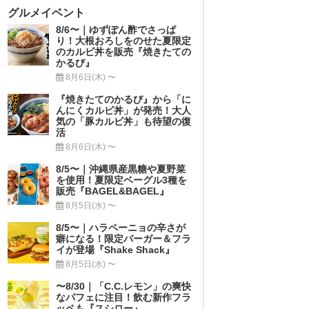
グルメイベント
8/6〜｜ゆずぽん酢でさっぱ
り！大根おろしをのせた夏限定
のカルビ丼を販売『焼きたての
かるび』
8月6日(木) 〜
『焼きたてのかるび』から「に
んにくカルビ丼」が発売！大人
気の「豚カルビ丼」も待望の復
活
8月6日(木) 〜
8/5〜｜沖縄県産黒糖や夏野菜
を使用！夏限定ベーグル3種を
販売『BAGEL&BAGEL』
8月5日(水) 〜
8/5〜｜ハラペーニョの辛さが
癖になる！限定バーガー＆フラ
イが登場『Shake Shack』
8月5日(水) 〜
〜8/30｜「C.C.レモン」の爽快
なパフェに注目！飲む新作フラ
ッペも『スシロー』