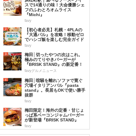
スで14通りの味！大会優勝シェ
フのふわとろオムライス
『Michi』
favy
2
【初心者必見】札幌・4PLAの
『大通バル』を攻略！移動ゼロ
でハシゴ飯を楽しむ完全ガイド
favy
3
梅田│切ったやつの次はこれ。
極みのてりやきバーガーが
『BRISK STAND』の新定番！
favyグルメニュース
4
梅田│喧騒を離れソファで寛ぐ
穴場イタリアンバル『pasta
stand』。長居もOKで使い勝手
抜群
favy
5
梅田限定！海外の定番・甘じょ
っぱ系ベーコンジャムバーガー
が新登場『BRISK STAND』
favy