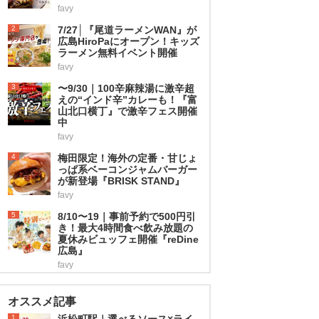
favy
2
7/27│『尾道ラーメンWAN』が
広島HiroPaにオープン！キッズ
ラーメン無料イベント開催
favy
3
〜9/30｜100辛麻辣湯に激辛超
えの“インド辛”カレーも！『富
山北口横丁』で激辛フェス開催
中
favy
4
梅田限定！海外の定番・甘じょ
っぱ系ベーコンジャムバーガー
が新登場『BRISK STAND』
favy
5
8/10〜19｜事前予約で500円引
き！最大4時間食べ飲み放題の
夏休みビュッフェ開催『reDine
広島』
favy
オススメ記事
1
浜松町駅｜選べるソース×ライ