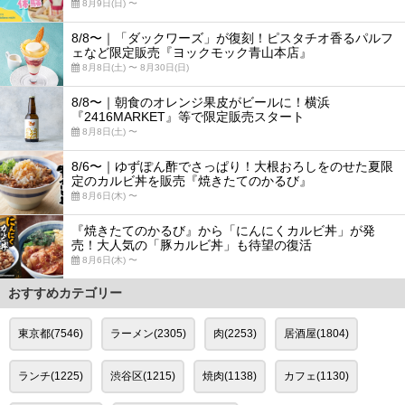
8月9日(日) 〜
8/8〜｜「ダックワーズ」が復刻！ピスタチオ香るパルフ
ェなど限定販売『ヨックモック青山本店』
8月8日(土) 〜 8月30日(日)
8/8〜｜朝食のオレンジ果皮がビールに！横浜
『2416MARKET』等で限定販売スタート
8月8日(土) 〜
8/6〜｜ゆずぽん酢でさっぱり！大根おろしをのせた夏限
定のカルビ丼を販売『焼きたてのかるび』
8月6日(木) 〜
『焼きたてのかるび』から「にんにくカルビ丼」が発
売！大人気の「豚カルビ丼」も待望の復活
8月6日(木) 〜
おすすめカテゴリー
東京都(7546)
ラーメン(2305)
肉(2253)
居酒屋(1804)
ランチ(1225)
渋谷区(1215)
焼肉(1138)
カフェ(1130)