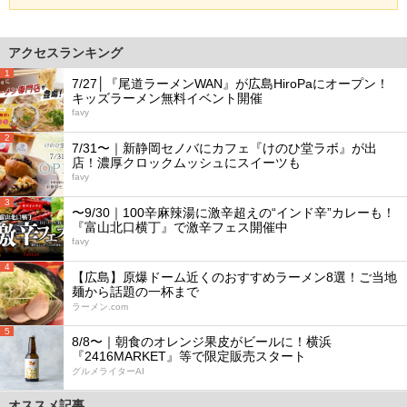
アクセスランキング
1
7/27│『尾道ラーメンWAN』が広島HiroPaにオープン！
キッズラーメン無料イベント開催
favy
2
7/31〜｜新静岡セノバにカフェ『けのひ堂ラボ』が出
店！濃厚クロックムッシュにスイーツも
favy
3
〜9/30｜100辛麻辣湯に激辛超えの“インド辛”カレーも！
『富山北口横丁』で激辛フェス開催中
favy
4
【広島】原爆ドーム近くのおすすめラーメン8選！ご当地
麺から話題の一杯まで
ラーメン.com
5
8/8〜｜朝食のオレンジ果皮がビールに！横浜
『2416MARKET』等で限定販売スタート
グルメライターAI
オススメ記事