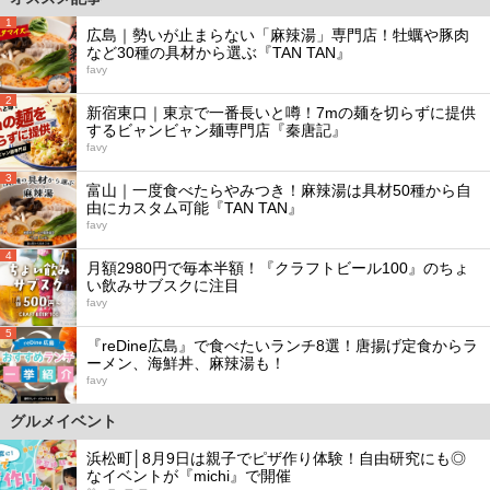
1
広島｜勢いが止まらない「麻辣湯」専門店！牡蠣や豚肉
など30種の具材から選ぶ『TAN TAN』
favy
2
新宿東口｜東京で一番長いと噂！7mの麺を切らずに提供
するビャンビャン麺専門店『秦唐記』
favy
3
富山｜一度食べたらやみつき！麻辣湯は具材50種から自
由にカスタム可能『TAN TAN』
favy
4
月額2980円で毎本半額！『クラフトビール100』のちょ
い飲みサブスクに注目
favy
5
『reDine広島』で食べたいランチ8選！唐揚げ定食からラ
ーメン、海鮮丼、麻辣湯も！
favy
グルメイベント
浜松町│8月9日は親子でピザ作り体験！自由研究にも◎
なイベントが『michi』で開催