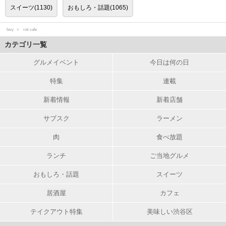
スイーツ(1130)
おもしろ・話題(1065)
favy
roti cafe
カテゴリ一覧
グルメイベント
今日は何の日
特集
連載
新着情報
新着店舗
サブスク
ラーメン
肉
食べ放題
ランチ
ご当地グルメ
おもしろ・話題
スイーツ
居酒屋
カフェ
テイクアウト特集
美味しい渋谷区