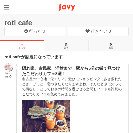
roti cafe
行った
0
行きたい
0
記事
地図
トップ
roti cafeが話題になっています
隠れ家、古民家、洋館まで！駅から5分の栄で見つけ
たこだわりカフェ8選！
Nozo
mi.O.
名古屋の中心地・栄エリア。遊びにショッピングに歩き疲れた
とき、ほっと一息つきたくなりますよね。そんなときに知って
て損なし、とっておきの時間を過ごせる空間もフードも評判の
こだわりカフェを集めてみました。