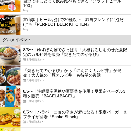
自分で手にとって飲み比べもできる『クラフトビール
100』
favy
5
富山駅｜ビールだけで20種以上！独自ブレンドに“泡だ
け”も『PERFECT BEER KITCHEN』
favy
グルメイベント
8/6〜｜ゆずぽん酢でさっぱり！大根おろしをのせた夏限
定のカルビ丼を販売『焼きたてのかるび』
8月6日(木) 〜
『焼きたてのかるび』から「にんにくカルビ丼」が発
売！大人気の「豚カルビ丼」も待望の復活
8月6日(木) 〜
8/5〜｜沖縄県産黒糖や夏野菜を使用！夏限定ベーグル3
種を販売『BAGEL&BAGEL』
8月5日(水) 〜
8/5〜｜ハラペーニョの辛さが癖になる！限定バーガー＆
フライが登場『Shake Shack』
8月5日(水) 〜