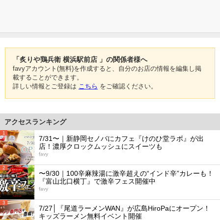
「炙りや鶏兵衛 横浜駅前店 」の関係者様へ
favyアカウント(無料)を作成すると、自分のお店の情報を編集し掲
載することができます。
詳しい情報とご登録は
こちら
をご確認ください。
アクセスランキング
1
7/31〜｜新静岡セノバにカフェ『けのひ堂ラボ』が出
店！濃厚クロックムッシュにスイーツも
favy
2
〜9/30｜100辛麻辣湯に激辛超えの“インド辛”カレーも！
『富山北口横丁』で激辛フェス開催中
favy
3
7/27│『尾道ラーメンWAN』が広島HiroPaにオープン！
キッズラーメン無料イベント開催