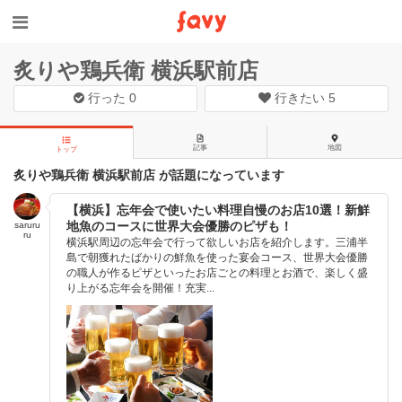
炙りや鶏兵衛 横浜駅前店
行った
0
行きたい
5
記事
地図
トップ
炙りや鶏兵衛 横浜駅前店 が話題になっています
【横浜】忘年会で使いたい料理自慢のお店10選！新鮮
地魚のコースに世界大会優勝のピザも！
saruru
ru
横浜駅周辺の忘年会で行って欲しいお店を紹介します。三浦半
島で朝獲れたばかりの鮮魚を使った宴会コース、世界大会優勝
の職人が作るピザといったお店ごとの料理とお酒で、楽しく盛
り上がる忘年会を開催！充実...