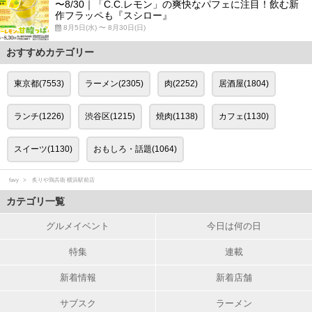
〜8/30｜「C.C.レモン」の爽快なパフェに注目！飲む新
作フラッペも『スシロー』
8月5日(水) 〜 8月30日(日)
おすすめカテゴリー
東京都(7553)
ラーメン(2305)
肉(2252)
居酒屋(1804)
ランチ(1226)
渋谷区(1215)
焼肉(1138)
カフェ(1130)
スイーツ(1130)
おもしろ・話題(1064)
favy
炙りや鶏兵衛 横浜駅前店
カテゴリ一覧
グルメイベント
今日は何の日
特集
連載
新着情報
新着店舗
サブスク
ラーメン