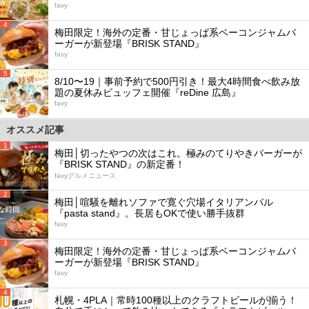
favy
4
梅田限定！海外の定番・甘じょっぱ系ベーコンジャムバ
ーガーが新登場『BRISK STAND』
favy
5
8/10〜19｜事前予約で500円引き！最大4時間食べ飲み放
題の夏休みビュッフェ開催『reDine 広島』
favy
オススメ記事
1
梅田│切ったやつの次はこれ。極みのてりやきバーガーが
『BRISK STAND』の新定番！
favyグルメニュース
2
梅田│喧騒を離れソファで寛ぐ穴場イタリアンバル
『pasta stand』。長居もOKで使い勝手抜群
favy
3
梅田限定！海外の定番・甘じょっぱ系ベーコンジャムバ
ーガーが新登場『BRISK STAND』
favy
4
札幌・4PLA｜常時100種以上のクラフトビールが揃う！