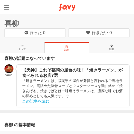
喜柳
行った
0
行きたい
0
トップ
地図
記事
喜柳が話題になっています
【天神】これぞ福岡の屋台の味！「焼きラーメン」が
食べられるお店7選
saruru
ru
「焼きラーメン」は、福岡県の屋台が発祥と言われるご当地ラ
ーメン。煮詰めた豚骨スープとウスターソースを麺に絡めて焼
きあげる、焼きそばとは一味違うラーメンは、濃厚な味でお酒
の締めとしても人気です。そ...
この記事を読む
喜柳 の基本情報