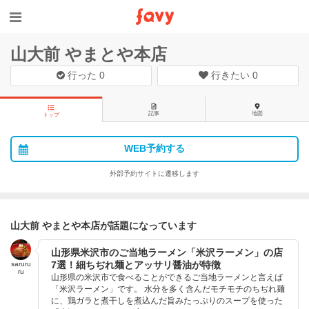
山大前 やまとや本店
行った
0
行きたい
0
記事
地図
トップ
WEB予約する
外部予約サイトに遷移します
山大前 やまとや本店が話題になっています
山形県米沢市のご当地ラーメン「米沢ラーメン」の店
7選！細ちぢれ麺とアッサリ醤油が特徴
saruru
ru
山形県の米沢市で食べることができるご当地ラーメンと言えば
「米沢ラーメン」です。 水分を多く含んだモチモチのちぢれ麺
に、鶏ガラと煮干しを煮込んだ旨みたっぷりのスープを使った