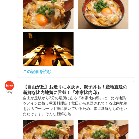
この記事を読む
【自由が丘】お造りに水炊き、親子丼も！産地直送の
新鮮な比内地鶏に舌鼓！『本家比内邸』
favy
自由が丘駅から2分の場所にある『本家比内邸』は、比内地鶏
をメインに扱う秋田料理店！秋田から直送されてくる比内地鶏
をお店で一つ一つ丁寧に捌いているため、常に新鮮なものをい
ただけます。そんな新鮮な地...