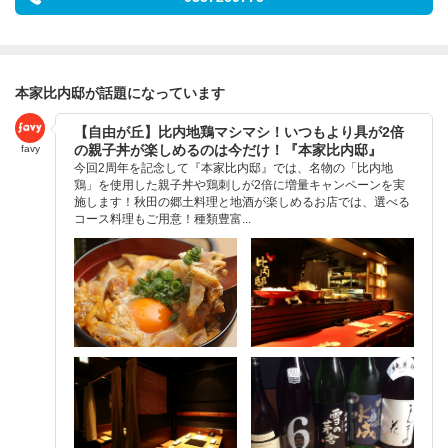
本家比内邸が話題になっています
【自由が丘】比内地鶏マシマシ！いつもより具が2倍
の親子丼が楽しめるのは今だけ！『本家比内邸』
favy
今回2周年を記念して『本家比内邸』では、名物の「比内地
鶏」を使用した親子丼や鶏刺しが2倍に増量キャンペーンを実
施します！秋田の郷土料理と地酒が楽しめるお店では、選べる
コース料理もご用意！種類豊富...