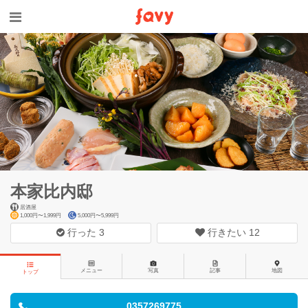
本家比内邸
居酒屋
1,000円〜1,999円
5,000円〜5,999円
行った
3
行きたい
12
メニュー
写真
記事
地図
トップ
0357269775