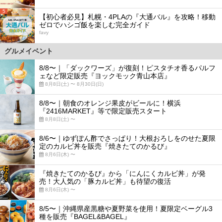
5
【初心者必見】札幌・4PLAの『大通バル』を攻略！移動
ゼロでハシゴ飯を楽しむ完全ガイド
favy
グルメイベント
8/8〜｜「ダックワーズ」が復刻！ピスタチオ香るパルフ
ェなど限定販売『ヨックモック青山本店』
8月8日(土) 〜 8月30日(日)
8/8〜｜朝食のオレンジ果皮がビールに！横浜
『2416MARKET』等で限定販売スタート
8月8日(土) 〜
8/6〜｜ゆずぽん酢でさっぱり！大根おろしをのせた夏限
定のカルビ丼を販売『焼きたてのかるび』
8月6日(木) 〜
『焼きたてのかるび』から「にんにくカルビ丼」が発
売！大人気の「豚カルビ丼」も待望の復活
8月6日(木) 〜
8/5〜｜沖縄県産黒糖や夏野菜を使用！夏限定ベーグル3
種を販売『BAGEL&BAGEL』