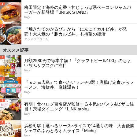
4
梅田限定！海外の定番・甘じょっぱ系ベーコンジャムバ
ーガーが新登場『BRISK STAND』
favy
5
『焼きたてのかるび』から「にんにくカルビ丼」が発
売！大人気の「豚カルビ丼」も待望の復活
グルメライターAI
オススメ記事
1
月額2980円で毎本半額！『クラフトビール100』のちょ
い飲みサブスクに注目
favy
2
『reDine広島』で食べたいランチ8選！唐揚げ定食からラ
ーメン、海鮮丼、麻辣湯も！
favy
3
有明｜食べログ百名店が監修する本気のパスタ&ピザに注
目！穴場ダイニング『LINK table』
favy
4
浜松町駅｜選べるソース×ライスで14通りの味！大会優勝
シェフのふわとろオムライス『Michi』
favy