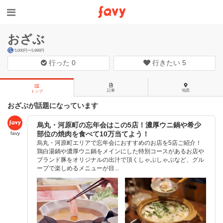
おざぶ
5,000円〜5,999円
行った
0
行きたい
5
記事
地図
トップ
おざぶが話題になっています
烏丸・河原町の忘年会はこの5店！濃厚ウニ鍋や希少
部位の焼肉を食べて10万当てよう！
favy
烏丸・河原町エリアで忘年会におすすめのお店を5店ご紹介！
鶏白湯鍋や濃厚ウニ鍋をメインにした特別コースがあるお店や
ブランド豚をオリジナルの出汁で頂くしゃぶしゃぶなど、グル
ープで楽しめるメニューが目...