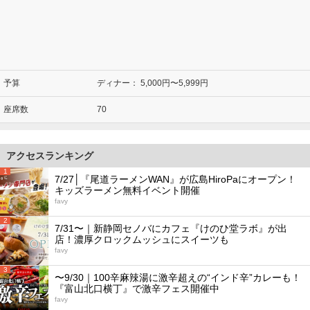
予算
ディナー：
5,000円〜5,999円
座席数
70
アクセスランキング
1
7/27│『尾道ラーメンWAN』が広島HiroPaにオープン！
キッズラーメン無料イベント開催
favy
2
7/31〜｜新静岡セノバにカフェ『けのひ堂ラボ』が出
店！濃厚クロックムッシュにスイーツも
favy
3
〜9/30｜100辛麻辣湯に激辛超えの“インド辛”カレーも！
『富山北口横丁』で激辛フェス開催中
favy