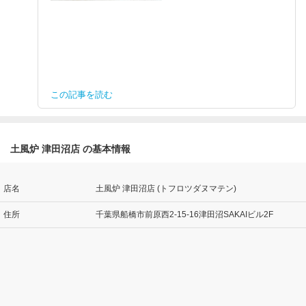
この記事を読む
土風炉 津田沼店 の基本情報
店名
土風炉 津田沼店 (トフロツダヌマテン)
住所
千葉県船橋市前原西2-15-16津田沼SAKAIビル2F