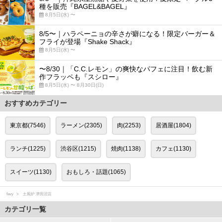
種を販売『BAGEL&BAGEL』
8月5日(水) 〜
8/5〜｜ハラペーニョの辛さが癖になる！限定バーガー＆
フライが登場『Shake Shack』
8月5日(水) 〜
〜8/30｜「C.C.レモン」の爽快なパフェに注目！飲む新
作フラッペも『スシロー』
8月5日(水) 〜 8月30日(日)
おすすめカテゴリー
東京都(7546)
ラーメン(2305)
肉(2253)
居酒屋(1804)
ランチ(1225)
渋谷区(1215)
焼肉(1138)
カフェ(1130)
スイーツ(1130)
おもしろ・話題(1065)
favy
土風炉 津田沼店
カテゴリ一覧