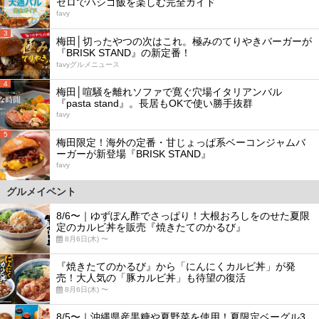
ゼロでハシゴ飯を楽しむ完全ガイド
favy
3
梅田│切ったやつの次はこれ。極みのてりやきバーガーが
『BRISK STAND』の新定番！
favyグルメニュース
4
梅田│喧騒を離れソファで寛ぐ穴場イタリアンバル
『pasta stand』。長居もOKで使い勝手抜群
favy
5
梅田限定！海外の定番・甘じょっぱ系ベーコンジャムバ
ーガーが新登場『BRISK STAND』
favy
グルメイベント
8/6〜｜ゆずぽん酢でさっぱり！大根おろしをのせた夏限
定のカルビ丼を販売『焼きたてのかるび』
8月6日(木) 〜
『焼きたてのかるび』から「にんにくカルビ丼」が発
売！大人気の「豚カルビ丼」も待望の復活
8月6日(木) 〜
8/5〜｜沖縄県産黒糖や夏野菜を使用！夏限定ベーグル3