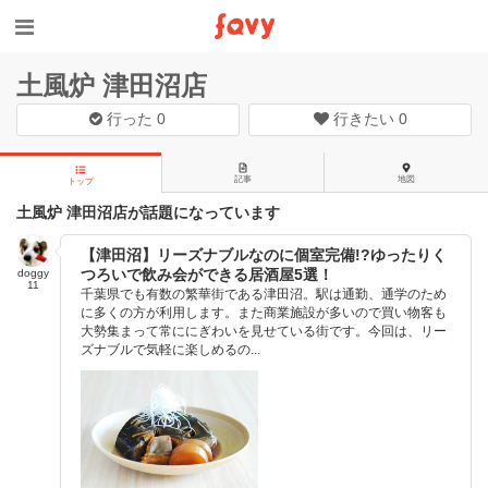
土風炉 津田沼店
行った
0
行きたい
0
記事
地図
トップ
土風炉 津田沼店が話題になっています
【津田沼】リーズナブルなのに個室完備!?ゆったりく
つろいで飲み会ができる居酒屋5選！
doggy
11
千葉県でも有数の繁華街である津田沼。駅は通勤、通学のため
に多くの方が利用します。また商業施設が多いので買い物客も
大勢集まって常ににぎわいを見せている街です。今回は、リー
ズナブルで気軽に楽しめるの...