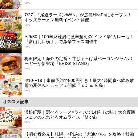
favy
2
7/27│『尾道ラーメンWAN』が広島HiroPaにオープン！
キッズラーメン無料イベント開催
favy
3
〜9/30｜100辛麻辣湯に激辛超えの“インド辛”カレーも！
『富山北口横丁』で激辛フェス開催中
favy
4
梅田限定！海外の定番・甘じょっぱ系ベーコンジャムバ
ーガーが新登場『BRISK STAND』
favy
5
8/10〜19｜事前予約で500円引き！最大4時間食べ飲み放
題の夏休みビュッフェ開催『reDine 広島』
favy
オススメ記事
1
浜松町駅｜選べるソース×ライスで14通りの味！大会優勝
シェフのふわとろオムライス『Michi』
favy
2
【初心者必見】札幌・4PLAの『大通バル』を攻略！移動