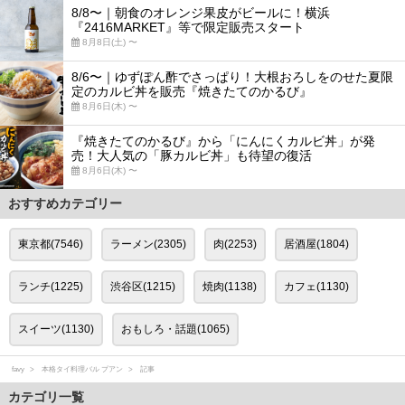
8/8〜｜朝食のオレンジ果皮がビールに！横浜
『2416MARKET』等で限定販売スタート
8月8日(土) 〜
8/6〜｜ゆずぽん酢でさっぱり！大根おろしをのせた夏限
定のカルビ丼を販売『焼きたてのかるび』
8月6日(木) 〜
『焼きたてのかるび』から「にんにくカルビ丼」が発
売！大人気の「豚カルビ丼」も待望の復活
8月6日(木) 〜
おすすめカテゴリー
東京都(7546)
ラーメン(2305)
肉(2253)
居酒屋(1804)
ランチ(1225)
渋谷区(1215)
焼肉(1138)
カフェ(1130)
スイーツ(1130)
おもしろ・話題(1065)
favy
本格タイ料理バル プアン
記事
カテゴリ一覧