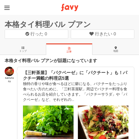
本格タイ料理バル プアン
行った
0
行きたい
0
トップ
地図
記事
本格タイ料理バル プアンが話題になっています
【三軒茶屋】「パクベーゼ」に「パクチート」も！パ
クチー満載の料理店5選
saruru
ru
独特の香りや味が食べるほどに癖になる、パクチーをたっぷり
食べたい方のために、「三軒茶屋駅」周辺でパクチー料理を食
べられるお店を紹介していきます。「パクチーサラダ」や「パ
クベーゼ」など、それぞれの...