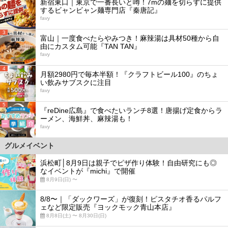
新宿東口｜東京で一番長いと噂！7mの麺を切らずに提供
するビャンビャン麺専門店『秦唐記』
favy
3
富山｜一度食べたらやみつき！麻辣湯は具材50種から自
由にカスタム可能『TAN TAN』
favy
4
月額2980円で毎本半額！『クラフトビール100』のちょ
い飲みサブスクに注目
favy
5
『reDine広島』で食べたいランチ8選！唐揚げ定食からラ
ーメン、海鮮丼、麻辣湯も！
favy
グルメイベント
浜松町│8月9日は親子でピザ作り体験！自由研究にも◎
なイベントが『michi』で開催
8月9日(日) 〜
8/8〜｜「ダックワーズ」が復刻！ピスタチオ香るパルフ
ェなど限定販売『ヨックモック青山本店』
8月8日(土) 〜 8月30日(日)