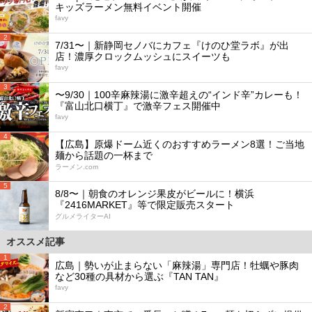
キッズラーメン無料イベント開催
favy
2
7/31〜｜新静岡セノバにカフェ『けのひ堂ラボ』が出
店！濃厚クロックムッシュにスイーツも
favy
3
〜9/30｜100辛麻辣湯に激辛超えの“インド辛”カレーも！
『富山北口横丁』で激辛フェス開催中
favy
4
【広島】原爆ドーム近くのおすすめラーメン8選！ご当地
麺から話題の一杯まで
ラーメン.com
5
8/8〜｜朝食のオレンジ果皮がビールに！横浜
『2416MARKET』等で限定販売スタート
グルメライターAI
オススメ記事
1
広島｜勢いが止まらない「麻辣湯」専門店！牡蠣や豚肉
など30種の具材から選ぶ『TAN TAN』
favy
2