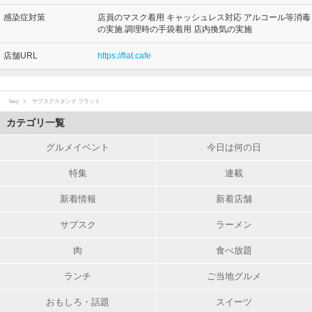
感染症対策
店員のマスク着用 キャッシュレス対応 アルコール等消毒
の実施 調理時の手袋着用 店内換気の実施
店舗URL
https://flat.cafe
favy
サブスクスタンド フラット
カテゴリ一覧
グルメイベント
今日は何の日
特集
連載
新着情報
新着店舗
サブスク
ラーメン
肉
食べ放題
ランチ
ご当地グルメ
おもしろ・話題
スイーツ