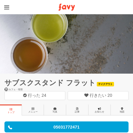
サブスクスタンド フラット
テイクアウト
カフェ・喫茶
行った
24
行きたい
20
メニュー
写真
記事
お知らせ
地図
トップ
05031772471