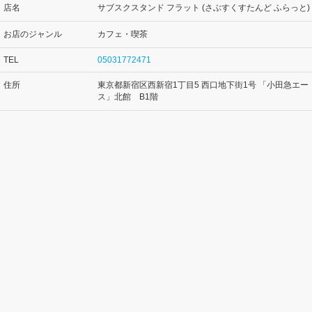
店名
サブスクスタンド フラット (さぶすくすたんど ふらっと)
お店のジャンル
カフェ・喫茶
TEL
05031772471
住所
東京都新宿区西新宿1丁目5 西口地下街1号 「小田急エー
ス」北館 B1階