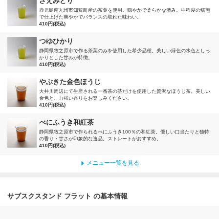
さえみどり
鹿児島南九州市知覧町産の茶葉を使用。穏やかで柔らかな渋み。中程度の焙煎
で仕上げた爽やかでバランスの取れた味わい。
410円(税込)
つゆひかり
静岡県牧之原市で作る茶葉のみを使用した希少品種。美しい緑色の水色としっ
かりとした甘みが特徴。
410円(税込)
やぶきた金色ほうじ
大井川周辺にて生産される一番茶の茎だけを使用した贅沢なほうじ茶。美しい
金色と、力強い香りをお楽しみください。
410円(税込)
べにふうき和紅茶
静岡県牧之原市で作られるべにふうき100％の和紅茶。優しい口当たりと独特
の香り・甘さが印象的な逸品。ストレートがおすすめ。
410円(税込)
メニュー一覧を見る
サブスクスタンド フラット の基本情報