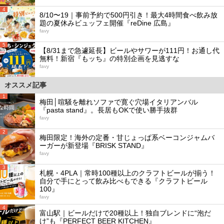
4
8/10〜19｜事前予約で500円引き！最大4時間食べ飲み放
題の夏休みビュッフェ開催『reDine 広島』
favy
5
【8/31まで急遽延長】ビールやサワーが111円！お通し代
無料！新宿『もッち』の特別企画を見逃すな
favy
オススメ記事
1
梅田│喧騒を離れソファで寛ぐ穴場イタリアンバル
『pasta stand』。長居もOKで使い勝手抜群
favy
2
梅田限定！海外の定番・甘じょっぱ系ベーコンジャムバ
ーガーが新登場『BRISK STAND』
favy
3
札幌・4PLA｜常時100種以上のクラフトビールが揃う！
自分で手にとって飲み比べもできる『クラフトビール
100』
favy
4
富山駅｜ビールだけで20種以上！独自ブレンドに“泡だ
け”も『PERFECT BEER KITCHEN』