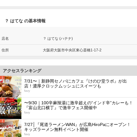
？ はてな の基本情報
店名
？ はてな (ハテナ)
住所
大阪府大阪市中央区東心斎橋1-17-2
アクセスランキング
1
7/31〜｜新静岡セノバにカフェ『けのひ堂ラボ』が出
店！濃厚クロックムッシュにスイーツも
favy
2
〜9/30｜100辛麻辣湯に激辛超えの“インド辛”カレーも！
『富山北口横丁』で激辛フェス開催中
favy
3
7/27│『尾道ラーメンWAN』が広島HiroPaにオープン！
キッズラーメン無料イベント開催
favy