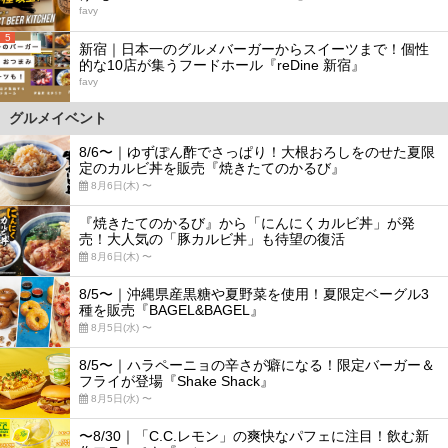
favy
5
新宿｜日本一のグルメバーガーからスイーツまで！個性
的な10店が集うフードホール『reDine 新宿』
favy
グルメイベント
8/6〜｜ゆずぽん酢でさっぱり！大根おろしをのせた夏限
定のカルビ丼を販売『焼きたてのかるび』
8月6日(木) 〜
『焼きたてのかるび』から「にんにくカルビ丼」が発
売！大人気の「豚カルビ丼」も待望の復活
8月6日(木) 〜
8/5〜｜沖縄県産黒糖や夏野菜を使用！夏限定ベーグル3
種を販売『BAGEL&BAGEL』
8月5日(水) 〜
8/5〜｜ハラペーニョの辛さが癖になる！限定バーガー＆
フライが登場『Shake Shack』
8月5日(水) 〜
〜8/30｜「C.C.レモン」の爽快なパフェに注目！飲む新