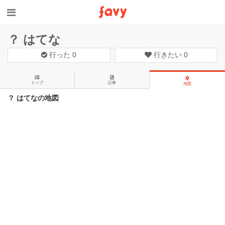
？ はてな
行った
0
行きたい
0
トップ
記事
地図
？ はてなの地図