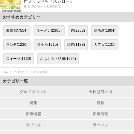
作フラッペも『スシロー』
8月5日(水) 〜 8月30日(日)
おすすめカテゴリー
東京都(7554)
ラーメン(2305)
肉(2252)
居酒屋(1804)
ランチ(1226)
渋谷区(1215)
焼肉(1138)
カフェ(1131)
スイーツ(1130)
おもしろ・話題(1064)
favy
？ はてな
？ はてなの地図
カテゴリ一覧
グルメイベント
今日は何の日
特集
連載
新着情報
新着店舗
サブスク
ラーメン