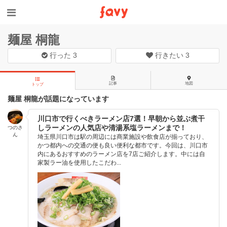
麺屋 桐龍
行った
3
行きたい
3
記事
地図
トップ
麺屋 桐龍が話題になっています
川口市で行くべきラーメン店7選！早朝から並ぶ煮干
しラーメンの人気店や清湯系塩ラーメンまで！
つのさ
ん
埼玉県川口市は駅の周辺には商業施設や飲食店が揃っており、
かつ都内への交通の便も良い便利な都市です。今回は、川口市
内にあるおすすめのラーメン店を7店ご紹介します。中には自
家製ラー油を使用したこだわ...