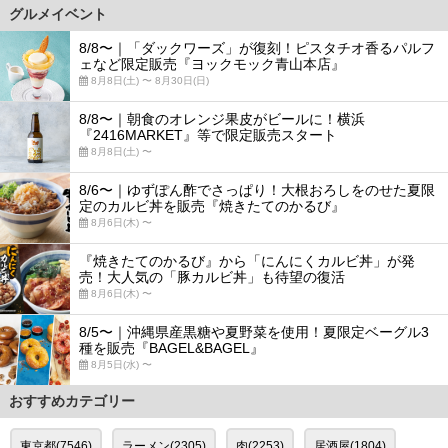
グルメイベント
8/8〜｜「ダックワーズ」が復刻！ピスタチオ香るパルフ
ェなど限定販売『ヨックモック青山本店』
8月8日(土) 〜 8月30日(日)
8/8〜｜朝食のオレンジ果皮がビールに！横浜
『2416MARKET』等で限定販売スタート
8月8日(土) 〜
8/6〜｜ゆずぽん酢でさっぱり！大根おろしをのせた夏限
定のカルビ丼を販売『焼きたてのかるび』
8月6日(木) 〜
『焼きたてのかるび』から「にんにくカルビ丼」が発
売！大人気の「豚カルビ丼」も待望の復活
8月6日(木) 〜
8/5〜｜沖縄県産黒糖や夏野菜を使用！夏限定ベーグル3
種を販売『BAGEL&BAGEL』
8月5日(水) 〜
おすすめカテゴリー
東京都(7546)
ラーメン(2305)
肉(2253)
居酒屋(1804)