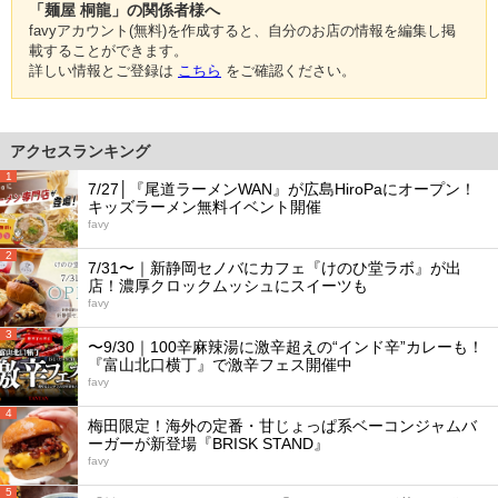
「麺屋 桐龍」の関係者様へ
favyアカウント(無料)を作成すると、自分のお店の情報を編集し掲
載することができます。
詳しい情報とご登録は
こちら
をご確認ください。
アクセスランキング
1
7/27│『尾道ラーメンWAN』が広島HiroPaにオープン！
キッズラーメン無料イベント開催
favy
2
7/31〜｜新静岡セノバにカフェ『けのひ堂ラボ』が出
店！濃厚クロックムッシュにスイーツも
favy
3
〜9/30｜100辛麻辣湯に激辛超えの“インド辛”カレーも！
『富山北口横丁』で激辛フェス開催中
favy
4
梅田限定！海外の定番・甘じょっぱ系ベーコンジャムバ
ーガーが新登場『BRISK STAND』
favy
5