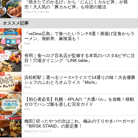
『焼きたてのかるび』から「にんにくカルビ丼」が発
売！大人気の「豚カルビ丼」も待望の復活
グルメライターAI
オススメ記事
1
『reDine広島』で食べたいランチ8選！唐揚げ定食からラ
ーメン、海鮮丼、麻辣湯も！
favy
2
有明｜食べログ百名店が監修する本気のパスタ&ピザに注
目！穴場ダイニング『LINK table』
favy
3
浜松町駅｜選べるソース×ライスで14通りの味！大会優勝
シェフのふわとろオムライス『Michi』
favy
4
【初心者必見】札幌・4PLAの『大通バル』を攻略！移動
ゼロでハシゴ飯を楽しむ完全ガイド
favy
5
梅田│切ったやつの次はこれ。極みのてりやきバーガーが
『BRISK STAND』の新定番！
favyグルメニュース