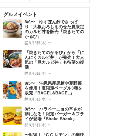
グルメイベント
8/6〜｜ゆずぽん酢でさっぱ
り！大根おろしをのせた夏限定
のカルビ丼を販売『焼きたての
かるび』
8月6日(木) 〜
『焼きたてのかるび』から「に
んにくカルビ丼」が発売！大人
気の「豚カルビ丼」も待望の復
活
8月6日(木) 〜
8/5〜｜沖縄県産黒糖や夏野菜
を使用！夏限定ベーグル3種を
販売『BAGEL&BAGEL』
8月5日(水) 〜
8/5〜｜ハラペーニョの辛さが
癖になる！限定バーガー＆フラ
イが登場『Shake Shack』
8月5日(水) 〜
〜8/30｜「C.C.レモン」の爽快