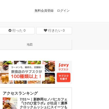
無料会員登録
ログイン
行った
0
行きたい
0
地図
アクセスランキング
1
7/31〜｜新静岡セノバにカフェ
『けのひ堂ラボ』が出店！濃厚
クロックムッシュにスイーツも