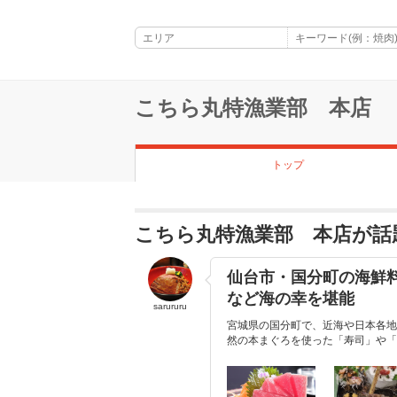
こちら丸特漁業部 本店
トップ
こちら丸特漁業部 本店が話
仙台市・国分町の海鮮料理
など海の幸を堪能
sarururu
宮城県の国分町で、近海や日本各地
然の本まぐろを使った「寿司」や「