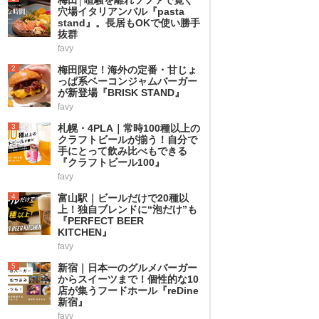
穴場イタリアンバル『pasta
stand』。長居もOKで使い勝手
抜群
favy
2
梅田限定！海外の定番・甘じょ
っぱ系ベーコンジャムバーガー
が新登場『BRISK STAND』
favy
3
札幌・4PLA｜常時100種以上の
クラフトビールが揃う！自分で
手にとって飲み比べもできる
『クラフトビール100』
favy
4
富山駅｜ビールだけで20種以
上！独自ブレンドに“泡だけ”も
『PERFECT BEER
KITCHEN』
favy
5
新宿｜日本一のグルメバーガー
からスイーツまで！個性的な10
店が集うフードホール『reDine
新宿』
favy