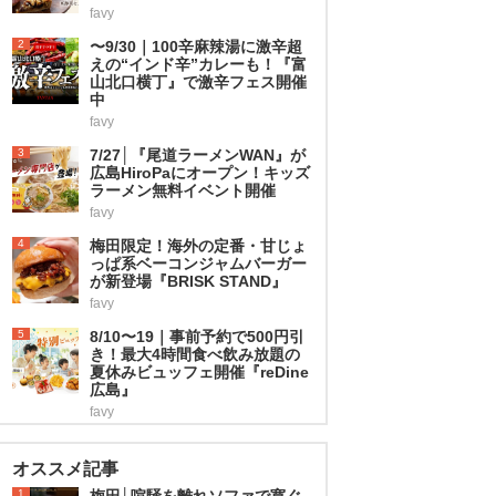
favy
2
〜9/30｜100辛麻辣湯に激辛超
えの“インド辛”カレーも！『富
山北口横丁』で激辛フェス開催
中
favy
3
7/27│『尾道ラーメンWAN』が
広島HiroPaにオープン！キッズ
ラーメン無料イベント開催
favy
4
梅田限定！海外の定番・甘じょ
っぱ系ベーコンジャムバーガー
が新登場『BRISK STAND』
favy
5
8/10〜19｜事前予約で500円引
き！最大4時間食べ飲み放題の
夏休みビュッフェ開催『reDine
広島』
favy
オススメ記事
1
梅田│喧騒を離れソファで寛ぐ