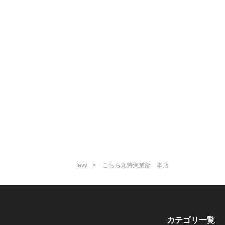
favy
こちら丸特漁業部 本店
カテゴリ一覧