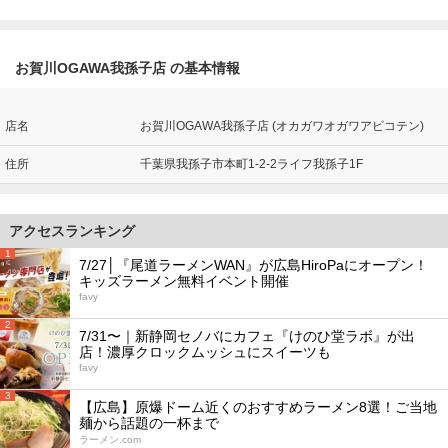
お賀川OGAWA我孫子店 の基本情報
店名
お賀川OGAWA我孫子店 (オカガワオガワアビコテン)
住所
千葉県我孫子市本町1-2-2ライフ我孫子1F
アクセスランキング
1
7/27│『尾道ラーメンWAN』が広島HiroPaにオープン！
キッズラーメン無料イベント開催
favy
2
7/31〜｜新静岡セノバにカフェ『けのひ堂ラボ』が出
店！濃厚クロックムッシュにスイーツも
favy
3
【広島】原爆ドーム近くのおすすめラーメン8選！ご当地
麺から話題の一杯まで
ラーメン.com