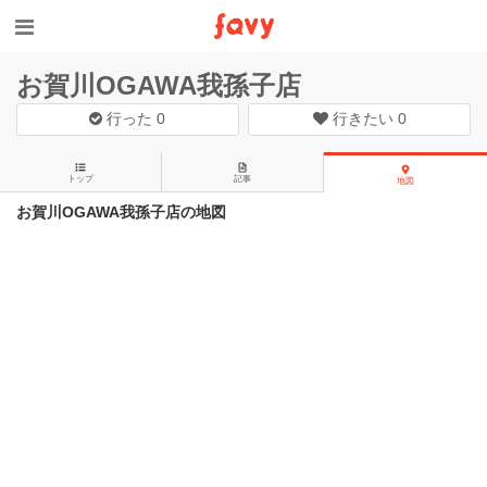
お賀川OGAWA我孫子店
行った
0
行きたい
0
トップ
記事
地図
お賀川OGAWA我孫子店の地図