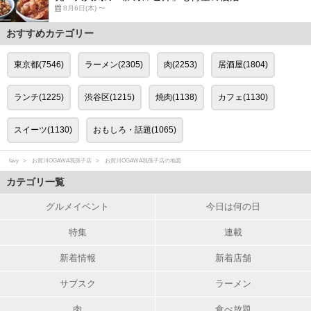
8月6日(木) 〜
おすすめカテゴリー
東京都(7546)
ラーメン(2305)
肉(2253)
居酒屋(1804)
ランチ(1225)
渋谷区(1215)
焼肉(1138)
カフェ(1130)
スイーツ(1130)
おもしろ・話題(1065)
favy
お賀川OGAWA我孫子店
お賀川OGAWA我孫子店の地図
カテゴリ一覧
グルメイベント
今日は何の日
特集
連載
新着情報
新着店舗
サブスク
ラーメン
肉
食べ放題