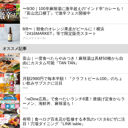
4
〜9/30｜100辛麻辣湯に激辛超えの“インド辛”カレーも！
『富山北口横丁』で激辛フェス開催中
favy
5
8/8〜｜朝食のオレンジ果皮がビールに！横浜
『2416MARKET』等で限定販売スタート
グルメライターAI
オススメ記事
1
富山｜一度食べたらやみつき！麻辣湯は具材50種から自
由にカスタム可能『TAN TAN』
favy
2
月額2980円で毎本半額！『クラフトビール100』のちょ
い飲みサブスクに注目
favy
3
『reDine広島』で食べたいランチ8選！唐揚げ定食からラ
ーメン、海鮮丼、麻辣湯も！
favy
4
有明｜食べログ百名店が監修する本気のパスタ&ピザに注
目！穴場ダイニング『LINK table』