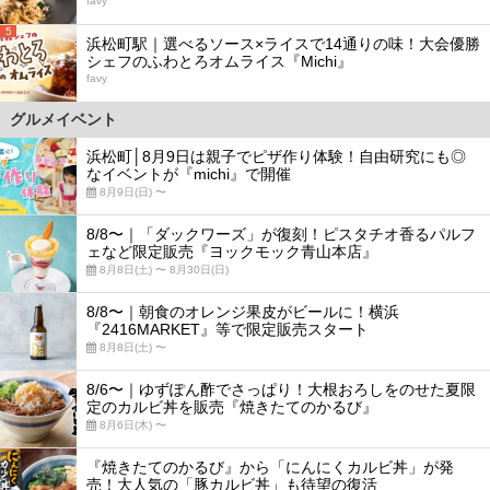
favy
5
浜松町駅｜選べるソース×ライスで14通りの味！大会優勝
シェフのふわとろオムライス『Michi』
favy
グルメイベント
浜松町│8月9日は親子でピザ作り体験！自由研究にも◎
なイベントが『michi』で開催
8月9日(日) 〜
8/8〜｜「ダックワーズ」が復刻！ピスタチオ香るパルフ
ェなど限定販売『ヨックモック青山本店』
8月8日(土) 〜 8月30日(日)
8/8〜｜朝食のオレンジ果皮がビールに！横浜
『2416MARKET』等で限定販売スタート
8月8日(土) 〜
8/6〜｜ゆずぽん酢でさっぱり！大根おろしをのせた夏限
定のカルビ丼を販売『焼きたてのかるび』
8月6日(木) 〜
『焼きたてのかるび』から「にんにくカルビ丼」が発
売！大人気の「豚カルビ丼」も待望の復活