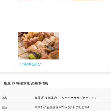
この記事を読む
鳥屋 花 笹塚本店 の基本情報
店名
鳥屋 花 笹塚本店 (トリヤハナササヅカホンテン)
住所
東京都渋谷区笹塚1-28-7 第1レアヒビル1F