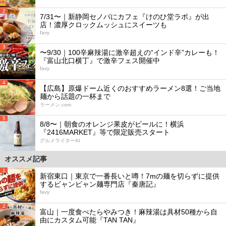
2
7/31〜｜新静岡セノバにカフェ『けのひ堂ラボ』が出
店！濃厚クロックムッシュにスイーツも
favy
3
〜9/30｜100辛麻辣湯に激辛超えの“インド辛”カレーも！
『富山北口横丁』で激辛フェス開催中
favy
4
【広島】原爆ドーム近くのおすすめラーメン8選！ご当地
麺から話題の一杯まで
ラーメン.com
5
8/8〜｜朝食のオレンジ果皮がビールに！横浜
『2416MARKET』等で限定販売スタート
グルメライターAI
オススメ記事
1
新宿東口｜東京で一番長いと噂！7mの麺を切らずに提供
するビャンビャン麺専門店『秦唐記』
favy
2
富山｜一度食べたらやみつき！麻辣湯は具材50種から自
由にカスタム可能『TAN TAN』