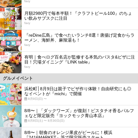
favy
3
月額2980円で毎本半額！『クラフトビール100』のちょ
い飲みサブスクに注目
favy
4
『reDine広島』で食べたいランチ8選！唐揚げ定食からラ
ーメン、海鮮丼、麻辣湯も！
favy
5
有明｜食べログ百名店が監修する本気のパスタ&ピザに注
目！穴場ダイニング『LINK table』
favy
グルメイベント
浜松町│8月9日は親子でピザ作り体験！自由研究にも◎
なイベントが『michi』で開催
8月9日(日) 〜
8/8〜｜「ダックワーズ」が復刻！ピスタチオ香るパルフ
ェなど限定販売『ヨックモック青山本店』
8月8日(土) 〜 8月30日(日)
8/8〜｜朝食のオレンジ果皮がビールに！横浜
『2416MARKET』等で限定販売スタート