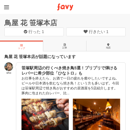
鳥屋 花 笹塚本店
行った
1
行きたい
1
記事
地図
トップ
鳥屋 花 笹塚本店が話題になっています
笹塚駅周辺の行くべき焼き鳥5選！プリプリで弾ける
レバーに希少部位「ひなトロ」も
sho
お仕事を終えたら、お酒で一日の疲れを癒やしたいですよね。
ビールや日本酒を飲むなら焼き鳥！という方も多いはず。今回
は笹塚駅周辺で焼き鳥がおすすめの居酒屋を5店紹介します。
豚肉に包まれた白レバー、比...