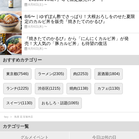
8月8日(土) 〜
8/6〜｜ゆずぽん酢でさっぱり！大根おろしをのせた夏限
定のカルビ丼を販売『焼きたてのかるび』
8月6日(木) 〜
『焼きたてのかるび』から「にんにくカルビ丼」が発
売！大人気の「豚カルビ丼」も待望の復活
8月6日(木) 〜
おすすめカテゴリー
東京都(7546)
ラーメン(2305)
肉(2253)
居酒屋(1804)
ランチ(1225)
渋谷区(1215)
焼肉(1138)
カフェ(1130)
スイーツ(1130)
おもしろ・話題(1065)
favy
鳥屋 花 笹塚本店
カテゴリ一覧
グルメイベント
今日は何の日