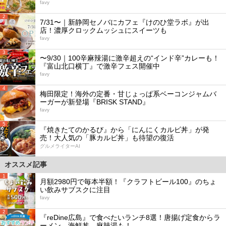
favy
2
7/31〜｜新静岡セノバにカフェ『けのひ堂ラボ』が出
店！濃厚クロックムッシュにスイーツも
favy
3
〜9/30｜100辛麻辣湯に激辛超えの“インド辛”カレーも！
『富山北口横丁』で激辛フェス開催中
favy
4
梅田限定！海外の定番・甘じょっぱ系ベーコンジャムバ
ーガーが新登場『BRISK STAND』
favy
5
『焼きたてのかるび』から「にんにくカルビ丼」が発
売！大人気の「豚カルビ丼」も待望の復活
グルメライターAI
オススメ記事
1
月額2980円で毎本半額！『クラフトビール100』のちょ
い飲みサブスクに注目
favy
2
『reDine広島』で食べたいランチ8選！唐揚げ定食からラ
ーメン、海鮮丼、麻辣湯も！