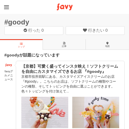
#goody
行った
0
行きたい
0
記事
地図
トップ
#goodyが話題になっています
【京都】可愛く盛ってインスタ映え！ソフトクリーム
を自由にカスタマイズできるお店 『#goody』
favyグ
ルメニ
京都市役所前駅にある、カスタマイズアイスクリームのお店
ュース
『#goody』。こちらのお店は、ソフトクリームの種類やコー
ンの種類、そしてトッピングを自由に選ぶことができます。
色々トッピングを付け加えて...