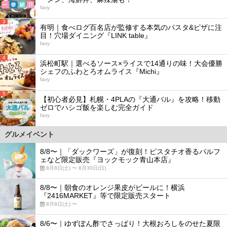
favy
3
有明｜食べログ百名店が監修する本気のパスタ&ピザに注
目！穴場ダイニング『LINK table』
favy
4
浜松町駅｜選べるソース×ライスで14通りの味！大会優勝
シェフのふわとろオムライス『Michi』
favy
5
【初心者必見】札幌・4PLAの『大通バル』を攻略！移動
ゼロでハシゴ飯を楽しむ完全ガイド
favy
グルメイベント
8/8〜｜「ダックワーズ」が復刻！ピスタチオ香るパルフ
ェなど限定販売『ヨックモック青山本店』
8月8日(土) 〜 8月30日(日)
8/8〜｜朝食のオレンジ果皮がビールに！横浜
『2416MARKET』等で限定販売スタート
8月8日(土) 〜
8/6〜｜ゆずぽん酢でさっぱり！大根おろしをのせた夏限