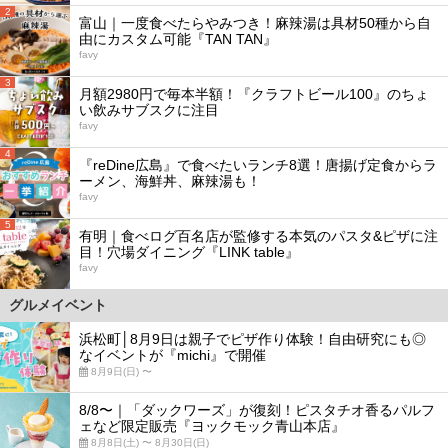
2
富山｜一度食べたらやみつき！麻辣湯は具材50種から自
由にカスタム可能『TAN TAN』
favy
3
月額2980円で毎本半額！『クラフトビール100』のちょ
い飲みサブスクに注目
favy
4
『reDine広島』で食べたいランチ8選！唐揚げ定食からラ
ーメン、海鮮丼、麻辣湯も！
favy
5
有明｜食べログ百名店が監修する本気のパスタ&ピザに注
目！穴場ダイニング『LINK table』
favy
グルメイベント
浜松町│8月9日は親子でピザ作り体験！自由研究にも◎
なイベントが『michi』で開催
8月9日(日) 〜
8/8〜｜「ダックワーズ」が復刻！ピスタチオ香るパルフ
ェなど限定販売『ヨックモック青山本店』
8月8日(土) 〜 8月30日(日)