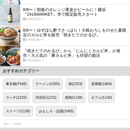
8/8〜｜朝食のオレンジ果皮がビールに！横浜
『2416MARKET』等で限定販売スタート
8月8日(土) 〜
8/6〜｜ゆずぽん酢でさっぱり！大根おろしをのせた夏限
定のカルビ丼を販売『焼きたてのかるび』
8月6日(木) 〜
『焼きたてのかるび』から「にんにくカルビ丼」が発
売！大人気の「豚カルビ丼」も待望の復活
8月6日(木) 〜
おすすめカテゴリー
東京都(7546)
ラーメン(2305)
肉(2253)
居酒屋(1804)
ランチ(1225)
渋谷区(1215)
焼肉(1138)
カフェ(1130)
スイーツ(1130)
おもしろ・話題(1065)
favy
HimaRi