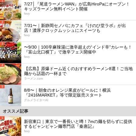
1
7/27│『尾道ラーメンWAN』が広島HiroPaにオープン！
キッズラーメン無料イベント開催
favy
2
7/31〜｜新静岡セノバにカフェ『けのひ堂ラボ』が出
店！濃厚クロックムッシュにスイーツも
favy
3
〜9/30｜100辛麻辣湯に激辛超えの“インド辛”カレーも！
『富山北口横丁』で激辛フェス開催中
favy
4
【広島】原爆ドーム近くのおすすめラーメン8選！ご当地
麺から話題の一杯まで
ラーメン.com
5
8/8〜｜朝食のオレンジ果皮がビールに！横浜
『2416MARKET』等で限定販売スタート
グルメライターAI
オススメ記事
1
新宿東口｜東京で一番長いと噂！7mの麺を切らずに提供
するビャンビャン麺専門店『秦唐記』
favy