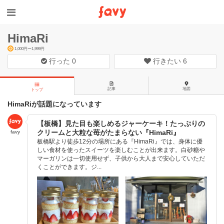
HimaRi
1,000円〜1,999円
行った
0
行きたい
6
記事
地図
トップ
HimaRiが話題になっています
【板橋】見た目も楽しめるジャーケーキ！たっぷりの
クリームと大粒な苺がたまらない『HimaRi』
favy
板橋駅より徒歩12分の場所にある『HimaRi』では、身体に優
しい食材を使ったスイーツを楽しむことが出来ます。白砂糖や
マーガリンは一切使用せず、子供から大人まで安心していただ
くことができます。ジ...