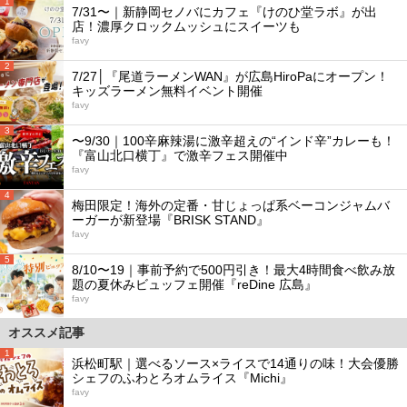
1
7/31〜｜新静岡セノバにカフェ『けのひ堂ラボ』が出
店！濃厚クロックムッシュにスイーツも
favy
2
7/27│『尾道ラーメンWAN』が広島HiroPaにオープン！
キッズラーメン無料イベント開催
favy
3
〜9/30｜100辛麻辣湯に激辛超えの“インド辛”カレーも！
『富山北口横丁』で激辛フェス開催中
favy
4
梅田限定！海外の定番・甘じょっぱ系ベーコンジャムバ
ーガーが新登場『BRISK STAND』
favy
5
8/10〜19｜事前予約で500円引き！最大4時間食べ飲み放
題の夏休みビュッフェ開催『reDine 広島』
favy
オススメ記事
1
浜松町駅｜選べるソース×ライスで14通りの味！大会優勝
シェフのふわとろオムライス『Michi』
favy