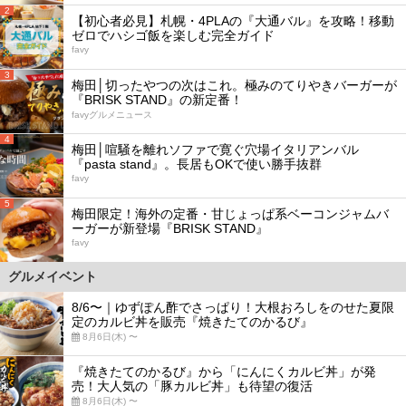
2
【初心者必見】札幌・4PLAの『大通バル』を攻略！移動
ゼロでハシゴ飯を楽しむ完全ガイド
favy
3
梅田│切ったやつの次はこれ。極みのてりやきバーガーが
『BRISK STAND』の新定番！
favyグルメニュース
4
梅田│喧騒を離れソファで寛ぐ穴場イタリアンバル
『pasta stand』。長居もOKで使い勝手抜群
favy
5
梅田限定！海外の定番・甘じょっぱ系ベーコンジャムバ
ーガーが新登場『BRISK STAND』
favy
グルメイベント
8/6〜｜ゆずぽん酢でさっぱり！大根おろしをのせた夏限
定のカルビ丼を販売『焼きたてのかるび』
8月6日(木) 〜
『焼きたてのかるび』から「にんにくカルビ丼」が発
売！大人気の「豚カルビ丼」も待望の復活
8月6日(木) 〜