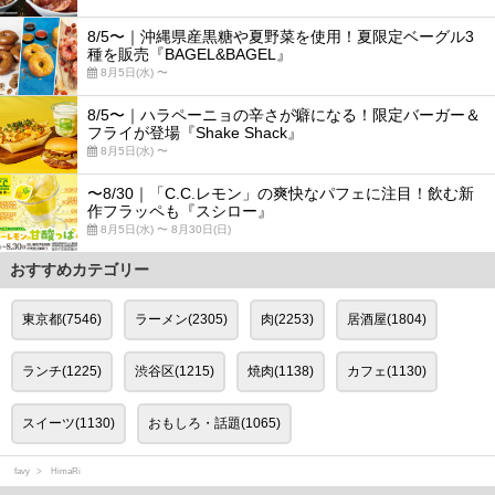
8/5〜｜沖縄県産黒糖や夏野菜を使用！夏限定ベーグル3
種を販売『BAGEL&BAGEL』
8月5日(水) 〜
8/5〜｜ハラペーニョの辛さが癖になる！限定バーガー＆
フライが登場『Shake Shack』
8月5日(水) 〜
〜8/30｜「C.C.レモン」の爽快なパフェに注目！飲む新
作フラッペも『スシロー』
8月5日(水) 〜 8月30日(日)
おすすめカテゴリー
東京都(7546)
ラーメン(2305)
肉(2253)
居酒屋(1804)
ランチ(1225)
渋谷区(1215)
焼肉(1138)
カフェ(1130)
スイーツ(1130)
おもしろ・話題(1065)
favy
HimaRi