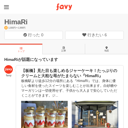
HimaRi
1,000円〜1,999円
行った
0
行きたい
6
記事
地図
トップ
HimaRiが話題になっています
【板橋】見た目も楽しめるジャーケーキ！たっぷりの
クリームと大粒な苺がたまらない『HimaRi』
favy
板橋駅より徒歩12分の場所にある『HimaRi』では、身体に優
しい食材を使ったスイーツを楽しむことが出来ます。白砂糖や
マーガリンは一切使用せず、子供から大人まで安心していただ
くことができます。ジ...