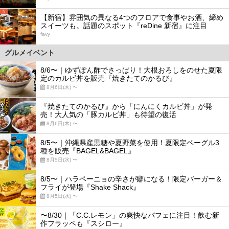
5
【新宿】雰囲気の異なる4つのフロアで食事やお酒、締め
スイーツも。話題のスポット『reDine 新宿』に注目
favy
グルメイベント
8/6〜｜ゆずぽん酢でさっぱり！大根おろしをのせた夏限
定のカルビ丼を販売『焼きたてのかるび』
8月6日(木) 〜
『焼きたてのかるび』から「にんにくカルビ丼」が発
売！大人気の「豚カルビ丼」も待望の復活
8月6日(木) 〜
8/5〜｜沖縄県産黒糖や夏野菜を使用！夏限定ベーグル3
種を販売『BAGEL&BAGEL』
8月5日(水) 〜
8/5〜｜ハラペーニョの辛さが癖になる！限定バーガー＆
フライが登場『Shake Shack』
8月5日(水) 〜
〜8/30｜「C.C.レモン」の爽快なパフェに注目！飲む新
作フラッペも『スシロー』