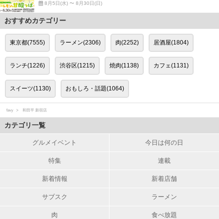
8月5日(水) 〜 8月30日(日)
おすすめカテゴリー
東京都(7555)
ラーメン(2306)
肉(2252)
居酒屋(1804)
ランチ(1226)
渋谷区(1215)
焼肉(1138)
カフェ(1131)
スイーツ(1130)
おもしろ・話題(1064)
favy
和田平 新宿店
カテゴリ一覧
グルメイベント
今日は何の日
特集
連載
新着情報
新着店舗
サブスク
ラーメン
肉
食べ放題