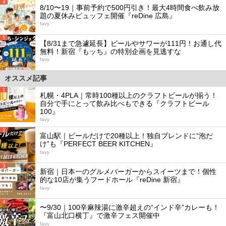
4
8/10〜19｜事前予約で500円引き！最大4時間食べ飲み放
題の夏休みビュッフェ開催『reDine 広島』
favy
5
【8/31まで急遽延長】ビールやサワーが111円！お通し代
無料！新宿『もッち』の特別企画を見逃すな
favy
オススメ記事
1
札幌・4PLA｜常時100種以上のクラフトビールが揃う！
自分で手にとって飲み比べもできる『クラフトビール
100』
favy
2
富山駅｜ビールだけで20種以上！独自ブレンドに“泡だ
け”も『PERFECT BEER KITCHEN』
favy
3
新宿｜日本一のグルメバーガーからスイーツまで！個性
的な10店が集うフードホール『reDine 新宿』
favy
4
〜9/30｜100辛麻辣湯に激辛超えの“インド辛”カレーも！
『富山北口横丁』で激辛フェス開催中
favy