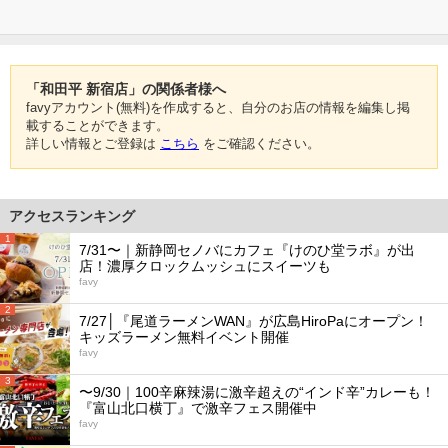
「和田平 新宿店」の関係者様へ
favyアカウント(無料)を作成すると、自分のお店の情報を編集し掲
載することができます。
詳しい情報とご登録は
こちら
をご確認ください。
アクセスランキング
1
7/31〜｜新静岡セノバにカフェ『けのひ堂ラボ』が出
店！濃厚クロックムッシュにスイーツも
favy
2
7/27│『尾道ラーメンWAN』が広島HiroPaにオープン！
キッズラーメン無料イベント開催
favy
3
〜9/30｜100辛麻辣湯に激辛超えの“インド辛”カレーも！
『富山北口横丁』で激辛フェス開催中
favy