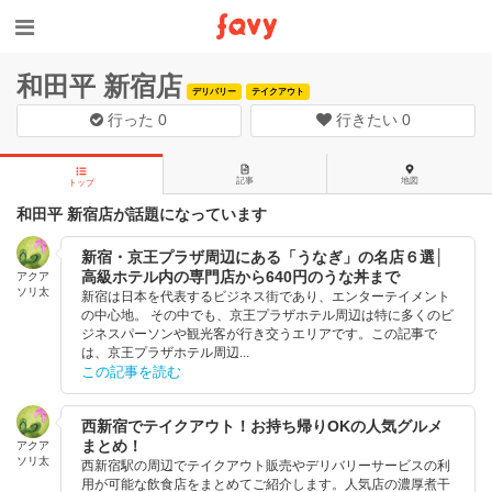
和田平 新宿店
デリバリー
テイクアウト
行った
0
行きたい
0
記事
地図
トップ
和田平 新宿店が話題になっています
新宿・京王プラザ周辺にある「うなぎ」の名店６選│
高級ホテル内の専門店から640円のうな丼まで
アクア
ソリ太
新宿は日本を代表するビジネス街であり、エンターテイメント
の中心地。 その中でも、京王プラザホテル周辺は特に多くのビ
ジネスパーソンや観光客が行き交うエリアです。この記事で
は、京王プラザホテル周辺...
この記事を読む
西新宿でテイクアウト！お持ち帰りOKの人気グルメ
まとめ！
アクア
ソリ太
西新宿駅の周辺でテイクアウト販売やデリバリーサービスの利
用が可能な飲食店をまとめてご紹介します。人気店の濃厚煮干