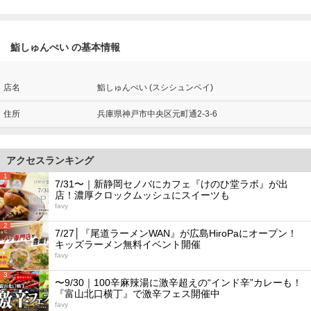
鮨しゅんぺい の基本情報
店名
鮨しゅんぺい (スシシュンペイ)
住所
兵庫県神戸市中央区元町通2-3-6
アクセスランキング
1
7/31〜｜新静岡セノバにカフェ『けのひ堂ラボ』が出
店！濃厚クロックムッシュにスイーツも
favy
2
7/27│『尾道ラーメンWAN』が広島HiroPaにオープン！
キッズラーメン無料イベント開催
favy
3
〜9/30｜100辛麻辣湯に激辛超えの“インド辛”カレーも！
『富山北口横丁』で激辛フェス開催中
favy