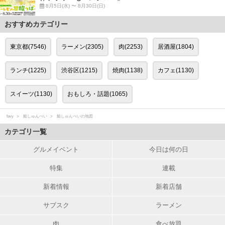
8月5日(水) 〜 8月30日(日)
おすすめカテゴリー
東京都(7546)
ラーメン(2305)
肉(2253)
居酒屋(1804)
ランチ(1225)
渋谷区(1215)
焼肉(1138)
カフェ(1130)
スイーツ(1130)
おもしろ・話題(1065)
favy
鮨しゅんぺい
鮨しゅんぺいの地図
カテゴリ一覧
グルメイベント
今日は何の日
特集
連載
新着情報
新着店舗
サブスク
ラーメン
肉
食べ放題