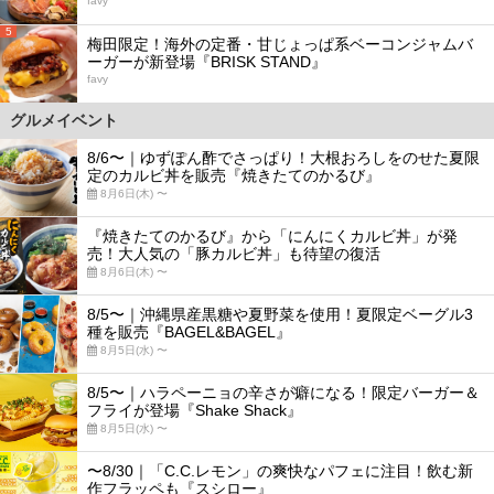
favy
5
梅田限定！海外の定番・甘じょっぱ系ベーコンジャムバ
ーガーが新登場『BRISK STAND』
favy
グルメイベント
8/6〜｜ゆずぽん酢でさっぱり！大根おろしをのせた夏限
定のカルビ丼を販売『焼きたてのかるび』
8月6日(木) 〜
『焼きたてのかるび』から「にんにくカルビ丼」が発
売！大人気の「豚カルビ丼」も待望の復活
8月6日(木) 〜
8/5〜｜沖縄県産黒糖や夏野菜を使用！夏限定ベーグル3
種を販売『BAGEL&BAGEL』
8月5日(水) 〜
8/5〜｜ハラペーニョの辛さが癖になる！限定バーガー＆
フライが登場『Shake Shack』
8月5日(水) 〜
〜8/30｜「C.C.レモン」の爽快なパフェに注目！飲む新
作フラッペも『スシロー』