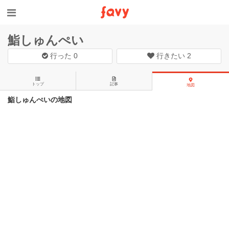
鮨しゅんぺい
行った
0
行きたい
2
トップ
記事
地図
鮨しゅんぺいの地図