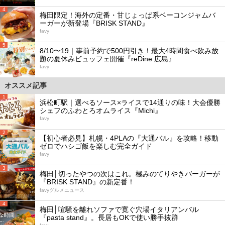
4
梅田限定！海外の定番・甘じょっぱ系ベーコンジャムバ
ーガーが新登場『BRISK STAND』
favy
5
8/10〜19｜事前予約で500円引き！最大4時間食べ飲み放
題の夏休みビュッフェ開催『reDine 広島』
favy
オススメ記事
1
浜松町駅｜選べるソース×ライスで14通りの味！大会優勝
シェフのふわとろオムライス『Michi』
favy
2
【初心者必見】札幌・4PLAの『大通バル』を攻略！移動
ゼロでハシゴ飯を楽しむ完全ガイド
favy
3
梅田│切ったやつの次はこれ。極みのてりやきバーガーが
『BRISK STAND』の新定番！
favyグルメニュース
4
梅田│喧騒を離れソファで寛ぐ穴場イタリアンバル
『pasta stand』。長居もOKで使い勝手抜群