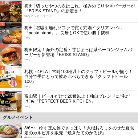
1
梅田│切ったやつの次はこれ。極みのてりやきバーガーが
『BRISK STAND』の新定番！
favyグルメニュース
2
梅田│喧騒を離れソファで寛ぐ穴場イタリアンバル
『pasta stand』。長居もOKで使い勝手抜群
favy
3
梅田限定！海外の定番・甘じょっぱ系ベーコンジャムバ
ーガーが新登場『BRISK STAND』
favy
4
札幌・4PLA｜常時100種以上のクラフトビールが揃う！
自分で手にとって飲み比べもできる『クラフトビール
100』
favy
5
富山駅｜ビールだけで20種以上！独自ブレンドに“泡だ
け”も『PERFECT BEER KITCHEN』
favy
グルメイベント
8/6〜｜ゆずぽん酢でさっぱり！大根おろしをのせた夏限
定のカルビ丼を販売『焼きたてのかるび』