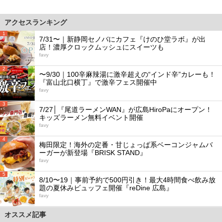
アクセスランキング
1
7/31〜｜新静岡セノバにカフェ『けのひ堂ラボ』が出
店！濃厚クロックムッシュにスイーツも
favy
2
〜9/30｜100辛麻辣湯に激辛超えの“インド辛”カレーも！
『富山北口横丁』で激辛フェス開催中
favy
3
7/27│『尾道ラーメンWAN』が広島HiroPaにオープン！
キッズラーメン無料イベント開催
favy
4
梅田限定！海外の定番・甘じょっぱ系ベーコンジャムバ
ーガーが新登場『BRISK STAND』
favy
5
8/10〜19｜事前予約で500円引き！最大4時間食べ飲み放
題の夏休みビュッフェ開催『reDine 広島』
favy
オススメ記事