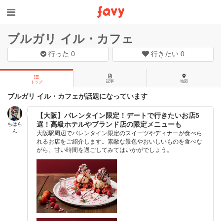
ブルガリ イル・カフェ
行った
0
行きたい
0
記事
地図
トップ
ブルガリ イル・カフェが話題になっています
【大阪】バレンタイン限定！デートで行きたいお店5
選！高級ホテルやブランド店の限定メニューも
ちはら
ん
大阪駅周辺でバレンタイン限定のスイーツやディナーが食べら
れるお店をご紹介します。素敵な景色やおいしいものを食べな
がら、甘い時間を過ごしてみてはいかがでしょう。