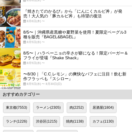
8月6日(木) 〜
『焼きたてのかるび』から「にんにくカルビ丼」が発
売！大人気の「豚カルビ丼」も待望の復活
8月6日(木) 〜
8/5〜｜沖縄県産黒糖や夏野菜を使用！夏限定ベーグル3
種を販売『BAGEL&BAGEL』
8月5日(水) 〜
8/5〜｜ハラペーニョの辛さが癖になる！限定バーガー＆
フライが登場『Shake Shack』
8月5日(水) 〜
〜8/30｜「C.C.レモン」の爽快なパフェに注目！飲む新
作フラッペも『スシロー』
8月5日(水) 〜 8月30日(日)
おすすめカテゴリー
東京都(7553)
ラーメン(2305)
肉(2252)
居酒屋(1804)
ランチ(1226)
渋谷区(1215)
焼肉(1138)
カフェ(1130)