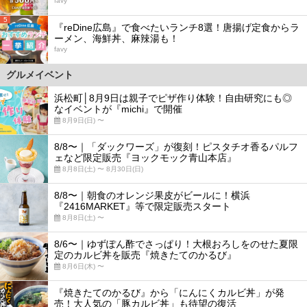
favy
5
『reDine広島』で食べたいランチ8選！唐揚げ定食からラ
ーメン、海鮮丼、麻辣湯も！
favy
グルメイベント
浜松町│8月9日は親子でピザ作り体験！自由研究にも◎
なイベントが『michi』で開催
8月9日(日) 〜
8/8〜｜「ダックワーズ」が復刻！ピスタチオ香るパルフ
ェなど限定販売『ヨックモック青山本店』
8月8日(土) 〜 8月30日(日)
8/8〜｜朝食のオレンジ果皮がビールに！横浜
『2416MARKET』等で限定販売スタート
8月8日(土) 〜
8/6〜｜ゆずぽん酢でさっぱり！大根おろしをのせた夏限
定のカルビ丼を販売『焼きたてのかるび』
8月6日(木) 〜
『焼きたてのかるび』から「にんにくカルビ丼」が発
売！大人気の「豚カルビ丼」も待望の復活