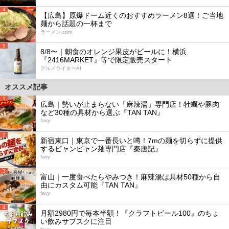
4
【広島】原爆ドーム近くのおすすめラーメン8選！ご当地
麺から話題の一杯まで
ラーメン.com
5
8/8〜｜朝食のオレンジ果皮がビールに！横浜
『2416MARKET』等で限定販売スタート
グルメライターAI
オススメ記事
1
広島｜勢いが止まらない「麻辣湯」専門店！牡蠣や豚肉
など30種の具材から選ぶ『TAN TAN』
favy
2
新宿東口｜東京で一番長いと噂！7mの麺を切らずに提供
するビャンビャン麺専門店『秦唐記』
favy
3
富山｜一度食べたらやみつき！麻辣湯は具材50種から自
由にカスタム可能『TAN TAN』
favy
4
月額2980円で毎本半額！『クラフトビール100』のちょ
い飲みサブスクに注目