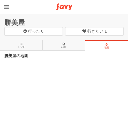
勝美屋
行った
0
行きたい
1
トップ
記事
地図
勝美屋の地図