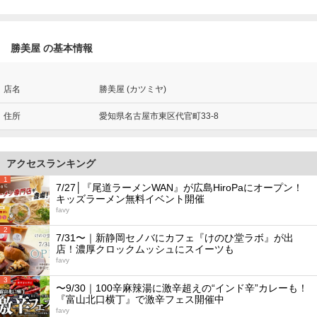
勝美屋 の基本情報
店名
勝美屋 (カツミヤ)
住所
愛知県名古屋市東区代官町33-8
アクセスランキング
1
7/27│『尾道ラーメンWAN』が広島HiroPaにオープン！
キッズラーメン無料イベント開催
favy
2
7/31〜｜新静岡セノバにカフェ『けのひ堂ラボ』が出
店！濃厚クロックムッシュにスイーツも
favy
3
〜9/30｜100辛麻辣湯に激辛超えの“インド辛”カレーも！
『富山北口横丁』で激辛フェス開催中
favy