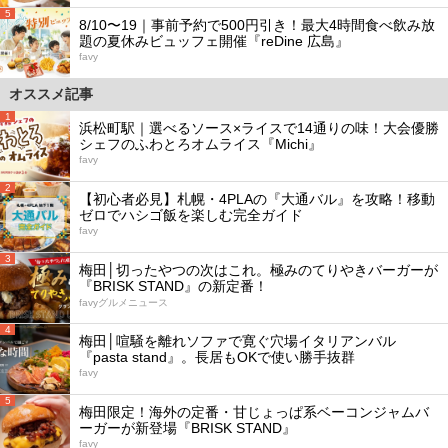
5
8/10〜19｜事前予約で500円引き！最大4時間食べ飲み放
題の夏休みビュッフェ開催『reDine 広島』
favy
オススメ記事
1
浜松町駅｜選べるソース×ライスで14通りの味！大会優勝
シェフのふわとろオムライス『Michi』
favy
2
【初心者必見】札幌・4PLAの『大通バル』を攻略！移動
ゼロでハシゴ飯を楽しむ完全ガイド
favy
3
梅田│切ったやつの次はこれ。極みのてりやきバーガーが
『BRISK STAND』の新定番！
favyグルメニュース
4
梅田│喧騒を離れソファで寛ぐ穴場イタリアンバル
『pasta stand』。長居もOKで使い勝手抜群
favy
5
梅田限定！海外の定番・甘じょっぱ系ベーコンジャムバ
ーガーが新登場『BRISK STAND』
favy