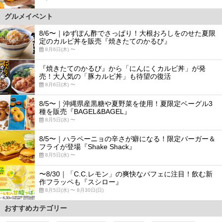
グルメイベント
8/6〜｜ゆずぽん酢でさっぱり！大根おろしをのせた夏限
定のカルビ丼を販売『焼きたてのかるび』
8月6日(木) 〜
『焼きたてのかるび』から「にんにくカルビ丼」が発
売！大人気の「豚カルビ丼」も待望の復活
8月6日(木) 〜
8/5〜｜沖縄県産黒糖や夏野菜を使用！夏限定ベーグル3
種を販売『BAGEL&BAGEL』
8月5日(水) 〜
8/5〜｜ハラペーニョの辛さが癖になる！限定バーガー＆
フライが登場『Shake Shack』
8月5日(水) 〜
〜8/30｜「C.C.レモン」の爽快なパフェに注目！飲む新
作フラッペも『スシロー』
8月5日(水) 〜 8月30日(日)
おすすめカテゴリー