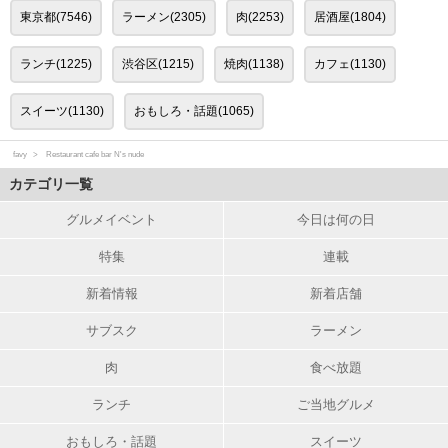
東京都(7546)
ラーメン(2305)
肉(2253)
居酒屋(1804)
ランチ(1225)
渋谷区(1215)
焼肉(1138)
カフェ(1130)
スイーツ(1130)
おもしろ・話題(1065)
favy
Restaurant cafe bar N's nude
カテゴリ一覧
グルメイベント
今日は何の日
特集
連載
新着情報
新着店舗
サブスク
ラーメン
肉
食べ放題
ランチ
ご当地グルメ
おもしろ・話題
スイーツ