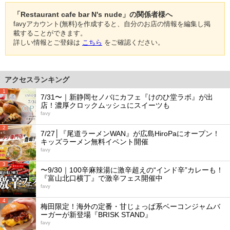
「Restaurant cafe bar N's nude」の関係者様へ
favyアカウント(無料)を作成すると、自分のお店の情報を編集し掲
載することができます。
詳しい情報とご登録は
こちら
をご確認ください。
アクセスランキング
1
7/31〜｜新静岡セノバにカフェ『けのひ堂ラボ』が出
店！濃厚クロックムッシュにスイーツも
favy
2
7/27│『尾道ラーメンWAN』が広島HiroPaにオープン！
キッズラーメン無料イベント開催
favy
3
〜9/30｜100辛麻辣湯に激辛超えの“インド辛”カレーも！
『富山北口横丁』で激辛フェス開催中
favy
4
梅田限定！海外の定番・甘じょっぱ系ベーコンジャムバ
ーガーが新登場『BRISK STAND』
favy