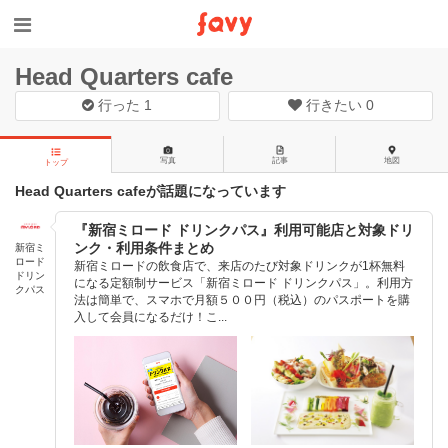
Head Quarters cafe
行った
1
行きたい
0
写真
記事
地図
トップ
Head Quarters cafeが話題になっています
『新宿ミロード ドリンクパス』利用可能店と対象ドリ
ンク・利用条件まとめ
新宿ミ
ロード
新宿ミロードの飲食店で、来店のたび対象ドリンクが1杯無料
ドリン
になる定額制サービス「新宿ミロード ドリンクパス」。利用方
クパス
法は簡単で、スマホで月額５００円（税込）のパスポートを購
入して会員になるだけ！こ...