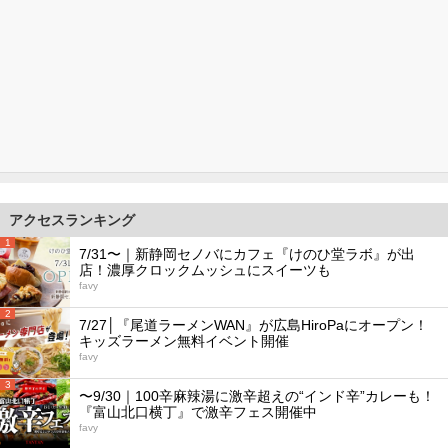
アクセスランキング
1
7/31〜｜新静岡セノバにカフェ『けのひ堂ラボ』が出
店！濃厚クロックムッシュにスイーツも
favy
2
7/27│『尾道ラーメンWAN』が広島HiroPaにオープン！
キッズラーメン無料イベント開催
favy
3
〜9/30｜100辛麻辣湯に激辛超えの“インド辛”カレーも！
『富山北口横丁』で激辛フェス開催中
favy