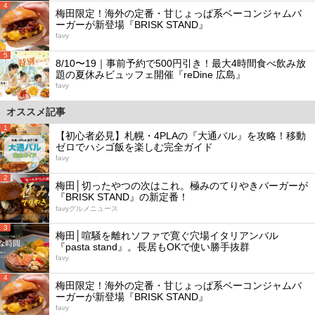
4
梅田限定！海外の定番・甘じょっぱ系ベーコンジャムバ
ーガーが新登場『BRISK STAND』
favy
5
8/10〜19｜事前予約で500円引き！最大4時間食べ飲み放
題の夏休みビュッフェ開催『reDine 広島』
favy
オススメ記事
1
【初心者必見】札幌・4PLAの『大通バル』を攻略！移動
ゼロでハシゴ飯を楽しむ完全ガイド
favy
2
梅田│切ったやつの次はこれ。極みのてりやきバーガーが
『BRISK STAND』の新定番！
favyグルメニュース
3
梅田│喧騒を離れソファで寛ぐ穴場イタリアンバル
『pasta stand』。長居もOKで使い勝手抜群
favy
4
梅田限定！海外の定番・甘じょっぱ系ベーコンジャムバ
ーガーが新登場『BRISK STAND』
favy