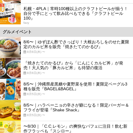
5
札幌・4PLA｜常時100種以上のクラフトビールが揃う！
自分で手にとって飲み比べもできる『クラフトビール
100』
favy
グルメイベント
8/6〜｜ゆずぽん酢でさっぱり！大根おろしをのせた夏限
定のカルビ丼を販売『焼きたてのかるび』
8月6日(木) 〜
『焼きたてのかるび』から「にんにくカルビ丼」が発
売！大人気の「豚カルビ丼」も待望の復活
8月6日(木) 〜
8/5〜｜沖縄県産黒糖や夏野菜を使用！夏限定ベーグル3
種を販売『BAGEL&BAGEL』
8月5日(水) 〜
8/5〜｜ハラペーニョの辛さが癖になる！限定バーガー＆
フライが登場『Shake Shack』
8月5日(水) 〜
〜8/30｜「C.C.レモン」の爽快なパフェに注目！飲む新
作フラッペも『スシロー』