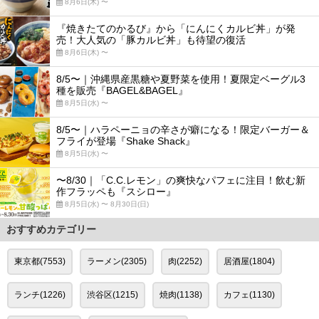
8月6日(木) 〜
『焼きたてのかるび』から「にんにくカルビ丼」が発
売！大人気の「豚カルビ丼」も待望の復活
8月6日(木) 〜
8/5〜｜沖縄県産黒糖や夏野菜を使用！夏限定ベーグル3
種を販売『BAGEL&BAGEL』
8月5日(水) 〜
8/5〜｜ハラペーニョの辛さが癖になる！限定バーガー＆
フライが登場『Shake Shack』
8月5日(水) 〜
〜8/30｜「C.C.レモン」の爽快なパフェに注目！飲む新
作フラッペも『スシロー』
8月5日(水) 〜 8月30日(日)
おすすめカテゴリー
東京都(7553)
ラーメン(2305)
肉(2252)
居酒屋(1804)
ランチ(1226)
渋谷区(1215)
焼肉(1138)
カフェ(1130)