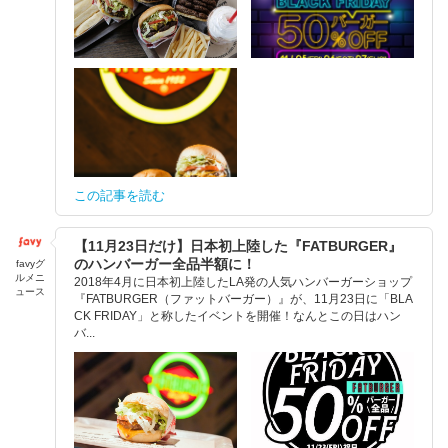
この記事を読む
【11月23日だけ】日本初上陸した『FATBURGER』
のハンバーガー全品半額に！
favyグ
ルメニ
2018年4月に日本初上陸したLA発の人気ハンバーガーショップ
ュース
『FATBURGER（ファットバーガー）』が、11月23日に「BLA
CK FRIDAY」と称したイベントを開催！なんとこの日はハン
バ...