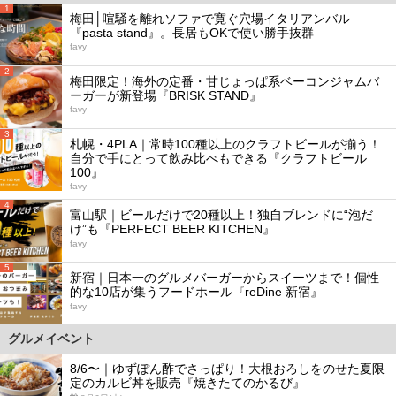
1
梅田│喧騒を離れソファで寛ぐ穴場イタリアンバル
『pasta stand』。長居もOKで使い勝手抜群
favy
2
梅田限定！海外の定番・甘じょっぱ系ベーコンジャムバ
ーガーが新登場『BRISK STAND』
favy
3
札幌・4PLA｜常時100種以上のクラフトビールが揃う！
自分で手にとって飲み比べもできる『クラフトビール
100』
favy
4
富山駅｜ビールだけで20種以上！独自ブレンドに“泡だ
け”も『PERFECT BEER KITCHEN』
favy
5
新宿｜日本一のグルメバーガーからスイーツまで！個性
的な10店が集うフードホール『reDine 新宿』
favy
グルメイベント
8/6〜｜ゆずぽん酢でさっぱり！大根おろしをのせた夏限
定のカルビ丼を販売『焼きたてのかるび』