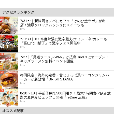
アクセスランキング
1
7/31〜｜新静岡セノバにカフェ『けのひ堂ラボ』が出
店！濃厚クロックムッシュにスイーツも
favy
2
〜9/30｜100辛麻辣湯に激辛超えの“インド辛”カレーも！
『富山北口横丁』で激辛フェス開催中
favy
3
7/27│『尾道ラーメンWAN』が広島HiroPaにオープン！
キッズラーメン無料イベント開催
favy
4
梅田限定！海外の定番・甘じょっぱ系ベーコンジャムバ
ーガーが新登場『BRISK STAND』
favy
5
8/10〜19｜事前予約で500円引き！最大4時間食べ飲み放
題の夏休みビュッフェ開催『reDine 広島』
favy
オススメ記事