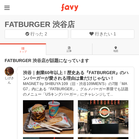
FATBURGER 渋谷店
行った
2
行きたい
1
記事
地図
トップ
FATBURGER 渋谷店が話題になっています
渋谷｜創業60年以上！歴史ある『FATBURGER』のハ
ンバーガーが愛される理由は量だけじゃない！
しげさ
ん
MAGNET by SHIBUYA 109（旧・渋谷109MEN'S）の7階「MA
G7」内にある『FATBURGER』。グルメバーガー界隈でも話題
のメニュー「USキングバーガー」にチャレンジして...