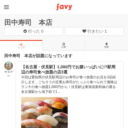
田中寿司 本店
行った
0
行きたい
1
記事
地図
トップ
田中寿司 本店が話題になっています
【名古屋・伏見駅】1,080円でお腹いっぱいに!?駅周
辺の寿司食べ放題の店3選
サタデ
ー
今回は愛知県の伏見駅周辺のお寿司が食べ放題のお店を3店紹
介します。ごちそうの定番お寿司がたっぷり食べられて価格は
ランチの食べ放題1,080円から！伏見駅は東海道新幹線の通る
名古屋駅から地下鉄で1...