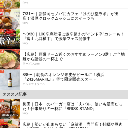
favy
2
7/31〜｜新静岡セノバにカフェ『けのひ堂ラボ』が出
店！濃厚クロックムッシュにスイーツも
favy
3
〜9/30｜100辛麻辣湯に激辛超えの“インド辛”カレーも！
『富山北口横丁』で激辛フェス開催中
favy
4
【広島】原爆ドーム近くのおすすめラーメン8選！ご当地
麺から話題の一杯まで
ラーメン.com
5
8/8〜｜朝食のオレンジ果皮がビールに！横浜
『2416MARKET』等で限定販売スタート
グルメライターAI
オススメ記事
1
梅田｜日本一のバーガー店は「肉バル」使いも最高だっ
た！仕事帰りの一杯に『BRISK STAND』
favy
2
広島｜勢いが止まらない「麻辣湯」専門店！牡蠣や豚肉