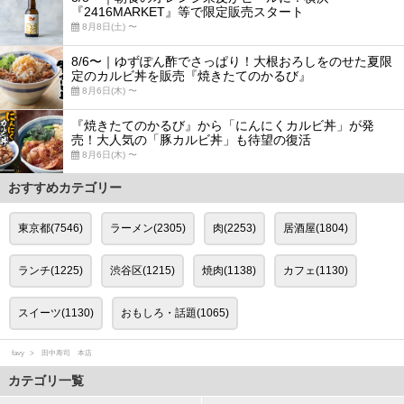
『2416MARKET』等で限定販売スタート
8月8日(土) 〜
8/6〜｜ゆずぽん酢でさっぱり！大根おろしをのせた夏限
定のカルビ丼を販売『焼きたてのかるび』
8月6日(木) 〜
『焼きたてのかるび』から「にんにくカルビ丼」が発
売！大人気の「豚カルビ丼」も待望の復活
8月6日(木) 〜
おすすめカテゴリー
東京都(7546)
ラーメン(2305)
肉(2253)
居酒屋(1804)
ランチ(1225)
渋谷区(1215)
焼肉(1138)
カフェ(1130)
スイーツ(1130)
おもしろ・話題(1065)
favy
田中寿司 本店
カテゴリ一覧