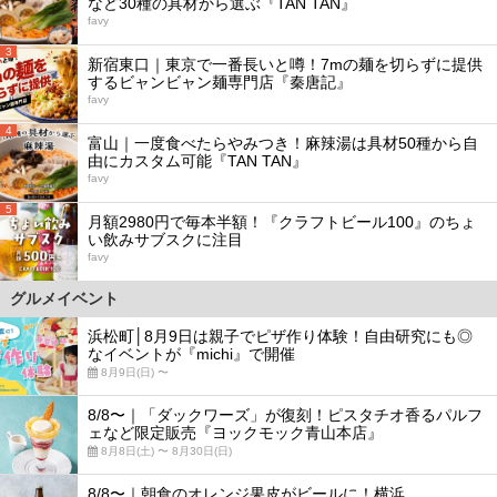
など30種の具材から選ぶ『TAN TAN』
favy
3
新宿東口｜東京で一番長いと噂！7mの麺を切らずに提供
するビャンビャン麺専門店『秦唐記』
favy
4
富山｜一度食べたらやみつき！麻辣湯は具材50種から自
由にカスタム可能『TAN TAN』
favy
5
月額2980円で毎本半額！『クラフトビール100』のちょ
い飲みサブスクに注目
favy
グルメイベント
浜松町│8月9日は親子でピザ作り体験！自由研究にも◎
なイベントが『michi』で開催
8月9日(日) 〜
8/8〜｜「ダックワーズ」が復刻！ピスタチオ香るパルフ
ェなど限定販売『ヨックモック青山本店』
8月8日(土) 〜 8月30日(日)
8/8〜｜朝食のオレンジ果皮がビールに！横浜