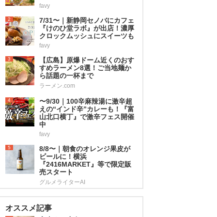
favy
2
7/31〜｜新静岡セノバにカフェ
『けのひ堂ラボ』が出店！濃厚
クロックムッシュにスイーツも
favy
3
【広島】原爆ドーム近くのおす
すめラーメン8選！ご当地麺か
ら話題の一杯まで
ラーメン.com
4
〜9/30｜100辛麻辣湯に激辛超
えの“インド辛”カレーも！『富
山北口横丁』で激辛フェス開催
中
favy
5
8/8〜｜朝食のオレンジ果皮が
ビールに！横浜
『2416MARKET』等で限定販
売スタート
グルメライターAI
オススメ記事