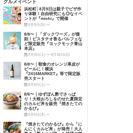
グルメイベント
浜松町│8月9日は親子でピザ作
り体験！自由研究にも◎なイベ
ントが『michi』で開催
8月9日(日) 〜
8/8〜｜「ダックワーズ」が復
刻！ピスタチオ香るパルフェな
ど限定販売『ヨックモック青山
本店』
8月8日(土) 〜 8月30日(日)
8/8〜｜朝食のオレンジ果皮が
ビールに！横浜
『2416MARKET』等で限定販
売スタート
8月8日(土) 〜
8/6〜｜ゆずぽん酢でさっぱ
り！大根おろしをのせた夏限定
のカルビ丼を販売『焼きたての
かるび』
8月6日(木) 〜
『焼きたてのかるび』から「に
んにくカルビ丼」が発売！大人