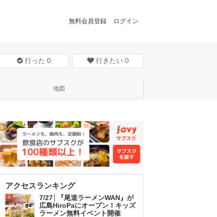
無料会員登録
ログイン
行った
0
行きたい
0
地図
アクセスランキング
1
7/27│『尾道ラーメンWAN』が
広島HiroPaにオープン！キッズ
ラーメン無料イベント開催