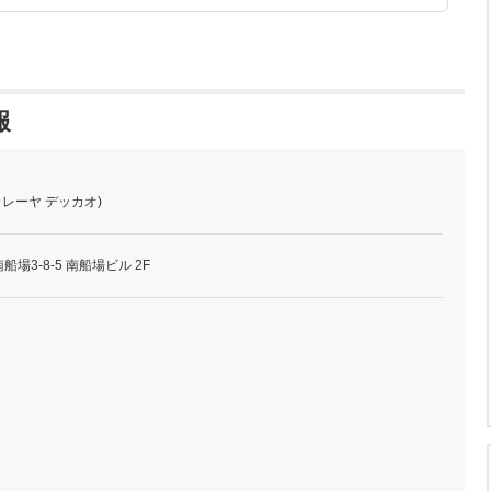
報
カレーヤ デッカオ)
場3-8-5 南船場ビル 2F