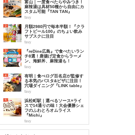
1
富山｜一度食べたらやみつき！
麻辣湯は具材50種から自由にカ
スタム可能『TAN TAN』
favy
2
月額2980円で毎本半額！『クラ
フトビール100』のちょい飲み
サブスクに注目
favy
3
『reDine広島』で食べたいラン
チ8選！唐揚げ定食からラーメ
ン、海鮮丼、麻辣湯も！
favy
4
有明｜食べログ百名店が監修す
る本気のパスタ&ピザに注目！
穴場ダイニング『LINK table』
favy
5
浜松町駅｜選べるソース×ライ
スで14通りの味！大会優勝シェ
フのふわとろオムライス
『Michi』
favy