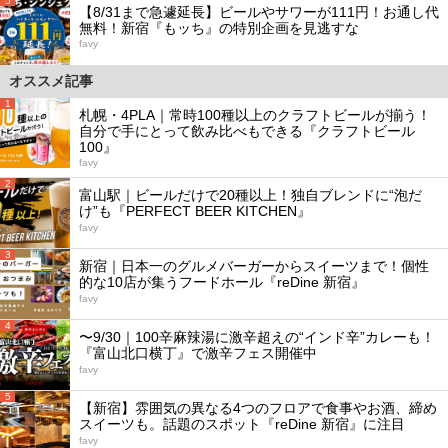
5
【8/31まで急遽延長】ビールやサワーが111円！お通し代
無料！新宿『もッち』の特別企画を見逃すな
favy
オススメ記事
1
札幌・4PLA｜常時100種以上のクラフトビールが揃う！
自分で手にとって飲み比べもできる『クラフトビール
100』
favy
2
富山駅｜ビールだけで20種以上！独自ブレンドに“泡だ
け”も『PERFECT BEER KITCHEN』
favy
3
新宿｜日本一のグルメバーガーからスイーツまで！個性
的な10店が集うフードホール『reDine 新宿』
favy
4
〜9/30｜100辛麻辣湯に激辛超えの“インド辛”カレーも！
『富山北口横丁』で激辛フェス開催中
favy
5
【新宿】雰囲気の異なる4つのフロアで食事やお酒、締め
スイーツも。話題のスポット『reDine 新宿』に注目
favy