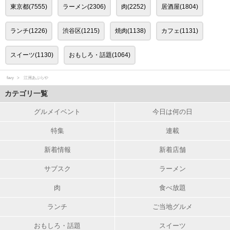
東京都(7555)
ラーメン(2306)
肉(2252)
居酒屋(1804)
ランチ(1226)
渋谷区(1215)
焼肉(1138)
カフェ(1131)
スイーツ(1130)
おもしろ・話題(1064)
favy
江洲あぶらや
カテゴリ一覧
グルメイベント
今日は何の日
特集
連載
新着情報
新着店舗
サブスク
ラーメン
肉
食べ放題
ランチ
ご当地グルメ
おもしろ・話題
スイーツ