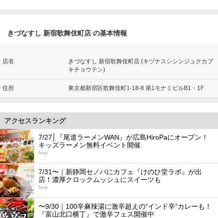
きづなすし 新宿歌舞伎町店 の基本情報
店名
きづなすし 新宿歌舞伎町店 (キヅナスシシンジュクカブ
キチョウテン)
住所
東京都新宿区歌舞伎町1-18-8 第1モナミビルB1・1F
アクセスランキング
1
7/27│『尾道ラーメンWAN』が広島HiroPaにオープン！
キッズラーメン無料イベント開催
favy
2
7/31〜｜新静岡セノバにカフェ『けのひ堂ラボ』が出
店！濃厚クロックムッシュにスイーツも
favy
3
〜9/30｜100辛麻辣湯に激辛超えの“インド辛”カレーも！
『富山北口横丁』で激辛フェス開催中