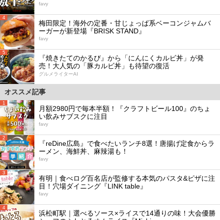
favy
4
梅田限定！海外の定番・甘じょっぱ系ベーコンジャムバ
ーガーが新登場『BRISK STAND』
favy
5
『焼きたてのかるび』から「にんにくカルビ丼」が発
売！大人気の「豚カルビ丼」も待望の復活
グルメライターAI
オススメ記事
1
月額2980円で毎本半額！『クラフトビール100』のちょ
い飲みサブスクに注目
favy
2
『reDine広島』で食べたいランチ8選！唐揚げ定食からラ
ーメン、海鮮丼、麻辣湯も！
favy
3
有明｜食べログ百名店が監修する本気のパスタ&ピザに注
目！穴場ダイニング『LINK table』
favy
4
浜松町駅｜選べるソース×ライスで14通りの味！大会優勝