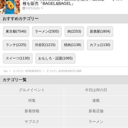
種を販売『BAGEL&BAGEL』
8月5日(水) 〜
おすすめカテゴリー
東京都(7546)
ラーメン(2305)
肉(2253)
居酒屋(1804)
ランチ(1225)
渋谷区(1215)
焼肉(1138)
カフェ(1130)
スイーツ(1130)
おもしろ・話題(1065)
favy
きづなすし 新宿歌舞伎町店
きづなすし 新宿歌舞伎町店の地図
カテゴリ一覧
グルメイベント
今日は何の日
特集
連載
新着情報
新着店舗
サブスク
ラーメン