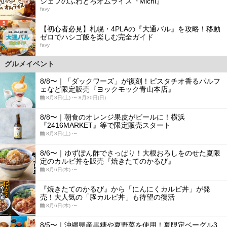
シェフのふわとろオムライス『Michi』
favy
5
【初心者必見】札幌・4PLAの『大通バル』を攻略！移動
ゼロでハシゴ飯を楽しむ完全ガイド
favy
グルメイベント
8/8〜｜「ダックワーズ」が復刻！ピスタチオ香るパルフ
ェなど限定販売『ヨックモック青山本店』
8月8日(土) 〜 8月30日(日)
8/8〜｜朝食のオレンジ果皮がビールに！横浜
『2416MARKET』等で限定販売スタート
8月8日(土) 〜
8/6〜｜ゆずぽん酢でさっぱり！大根おろしをのせた夏限
定のカルビ丼を販売『焼きたてのかるび』
8月6日(木) 〜
『焼きたてのかるび』から「にんにくカルビ丼」が発
売！大人気の「豚カルビ丼」も待望の復活
8月6日(木) 〜
8/5〜｜沖縄県産黒糖や夏野菜を使用！夏限定ベーグル3