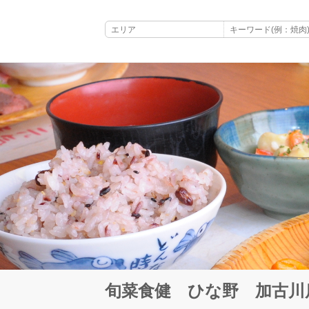
旬菜食健 ひな野 加古川