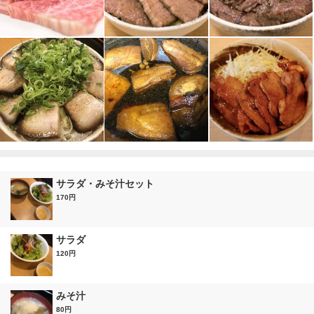
サラダ・みそ汁セット
170円
サラダ
120円
みそ汁
80円