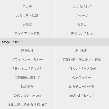
ランチ
ご当地グルメ
おもしろ・話題
スイーツ
居酒屋
カフェ
テイクアウト特集
美味しい渋谷区
favyについて
運営会社
利用規約
プライバシーポリシー
特定商取引法に基づく表記
情報セキュリティ方針
プレスリリース受付
広告掲載に関して
公式ライター
採用情報
飲食チェーン一覧
公式ブログ favicon
reDine[リダイン]
掲載に関して(飲食店様向け)