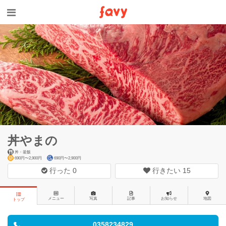
丼やまの
丼・釜飯
690円〜2,900円
690円〜2,900円
行った
0
行きたい
15
メニュー
写真
記事
お知らせ
地図
トップ
0358234829