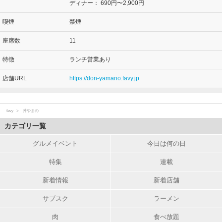
ディナー：
690円〜2,900円
喫煙
禁煙
座席数
11
特徴
ランチ営業あり
店舗URL
https://don-yamano.favy.jp
favy
丼やまの
カテゴリ一覧
グルメイベント
今日は何の日
特集
連載
新着情報
新着店舗
サブスク
ラーメン
肉
食べ放題