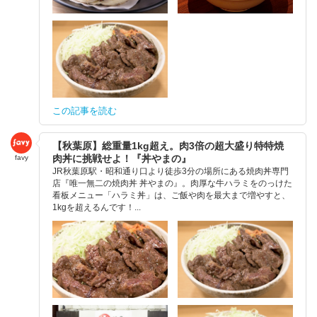
この記事を読む
【秋葉原】総重量1kg超え。肉3倍の超大盛り特特焼
肉丼に挑戦せよ！『丼やまの』
favy
JR秋葉原駅・昭和通り口より徒歩3分の場所にある焼肉丼専門
店『唯一無二の焼肉丼 丼やまの』。肉厚な牛ハラミをのっけた
看板メニュー「ハラミ丼」は、ご飯や肉を最大まで増やすと、
1kgを超えるんです！...