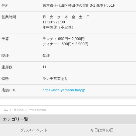
住所
東京都千代田区神田佐久間町3-1 森本ビル1F
営業時間
月・火・水・木・金・土・日
11:30〜21:00
年中無休（不定休）
予算
ランチ：
690円〜2,900円
ディナー：
690円〜2,900円
喫煙
禁煙
座席数
11
特徴
ランチ営業あり
店舗URL
https://don-yamano.favy.jp
favy
丼やまの
丼やまのの地図
カテゴリ一覧
グルメイベント
今日は何の日