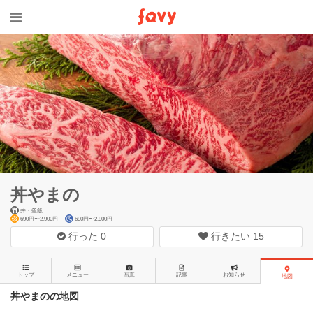
丼やまの
丼・釜飯
690円〜2,900円
690円〜2,900円
行った
0
行きたい
15
トップ
メニュー
写真
記事
お知らせ
地図
丼やまのの地図