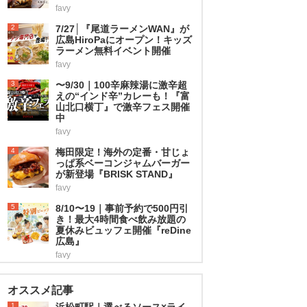
favy
2
7/27│『尾道ラーメンWAN』が
広島HiroPaにオープン！キッズ
ラーメン無料イベント開催
favy
3
〜9/30｜100辛麻辣湯に激辛超
えの“インド辛”カレーも！『富
山北口横丁』で激辛フェス開催
中
favy
4
梅田限定！海外の定番・甘じょ
っぱ系ベーコンジャムバーガー
が新登場『BRISK STAND』
favy
5
8/10〜19｜事前予約で500円引
き！最大4時間食べ飲み放題の
夏休みビュッフェ開催『reDine
広島』
favy
オススメ記事
1
浜松町駅｜選べるソース×ライ