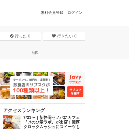
無料会員登録
ログイン
行った
0
行きたい
0
地図
アクセスランキング
1
7/31〜｜新静岡セノバにカフェ
『けのひ堂ラボ』が出店！濃厚
クロックムッシュにスイーツも