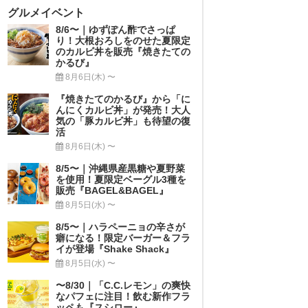
グルメイベント
8/6〜｜ゆずぽん酢でさっぱ
り！大根おろしをのせた夏限定
のカルビ丼を販売『焼きたての
かるび』
8月6日(木) 〜
『焼きたてのかるび』から「に
んにくカルビ丼」が発売！大人
気の「豚カルビ丼」も待望の復
活
8月6日(木) 〜
8/5〜｜沖縄県産黒糖や夏野菜
を使用！夏限定ベーグル3種を
販売『BAGEL&BAGEL』
8月5日(水) 〜
8/5〜｜ハラペーニョの辛さが
癖になる！限定バーガー＆フラ
イが登場『Shake Shack』
8月5日(水) 〜
〜8/30｜「C.C.レモン」の爽快
なパフェに注目！飲む新作フラ
ッペも『スシロー』