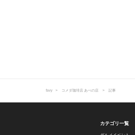
favy
コメダ珈琲店 あべの店
記事
カテゴリ一覧
グルメイベント