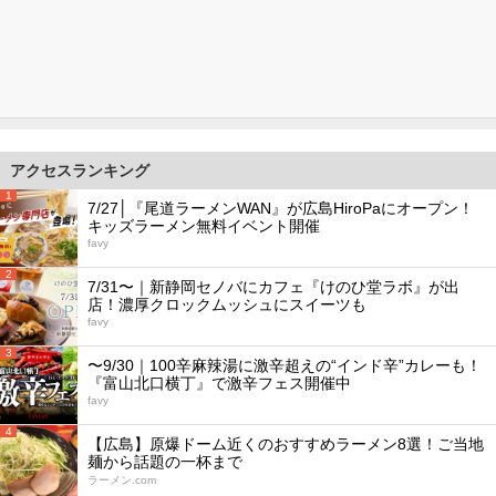
アクセスランキング
1
7/27│『尾道ラーメンWAN』が広島HiroPaにオープン！
キッズラーメン無料イベント開催
favy
2
7/31〜｜新静岡セノバにカフェ『けのひ堂ラボ』が出
店！濃厚クロックムッシュにスイーツも
favy
3
〜9/30｜100辛麻辣湯に激辛超えの“インド辛”カレーも！
『富山北口横丁』で激辛フェス開催中
favy
4
【広島】原爆ドーム近くのおすすめラーメン8選！ご当地
麺から話題の一杯まで
ラーメン.com