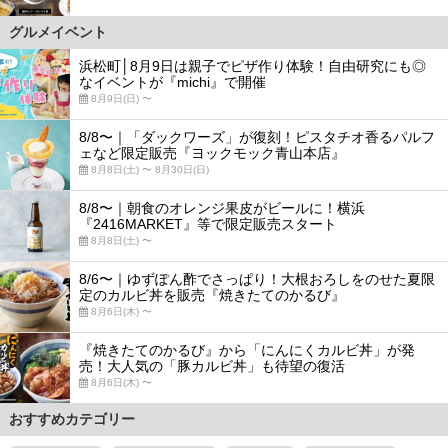
グルメイベント
浜松町│8月9日は親子でピザ作り体験！自由研究にも◎
なイベントが『michi』で開催
8月9日(日) 〜
8/8〜｜「ダックワーズ」が復刻！ピスタチオ香るパルフ
ェなど限定販売『ヨックモック青山本店』
8月8日(土) 〜 8月30日(日)
8/8〜｜朝食のオレンジ果皮がビールに！横浜
『2416MARKET』等で限定販売スタート
8月8日(土) 〜
8/6〜｜ゆずぽん酢でさっぱり！大根おろしをのせた夏限
定のカルビ丼を販売『焼きたてのかるび』
8月6日(木) 〜
『焼きたてのかるび』から「にんにくカルビ丼」が発
売！大人気の「豚カルビ丼」も待望の復活
8月6日(木) 〜
おすすめカテゴリー