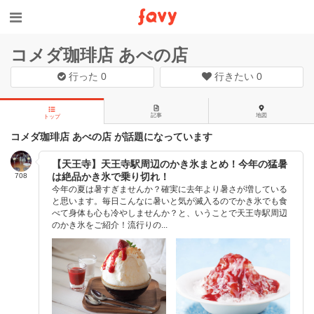
コメダ珈琲店 あべの店
行った
0
行きたい
0
記事
地図
トップ
コメダ珈琲店 あべの店 が話題になっています
【天王寺】天王寺駅周辺のかき氷まとめ！今年の猛暑
は絶品かき氷で乗り切れ！
708
今年の夏は暑すぎませんか？確実に去年より暑さが増している
と思います。毎日こんなに暑いと気が滅入るのでかき氷でも食
べて身体も心も冷やしませんか？と、いうことで天王寺駅周辺
のかき氷をご紹介！流行りの...