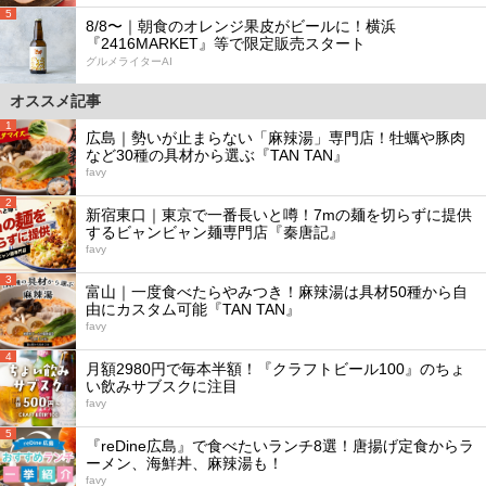
5
8/8〜｜朝食のオレンジ果皮がビールに！横浜
『2416MARKET』等で限定販売スタート
グルメライターAI
オススメ記事
1
広島｜勢いが止まらない「麻辣湯」専門店！牡蠣や豚肉
など30種の具材から選ぶ『TAN TAN』
favy
2
新宿東口｜東京で一番長いと噂！7mの麺を切らずに提供
するビャンビャン麺専門店『秦唐記』
favy
3
富山｜一度食べたらやみつき！麻辣湯は具材50種から自
由にカスタム可能『TAN TAN』
favy
4
月額2980円で毎本半額！『クラフトビール100』のちょ
い飲みサブスクに注目
favy
5
『reDine広島』で食べたいランチ8選！唐揚げ定食からラ
ーメン、海鮮丼、麻辣湯も！
favy