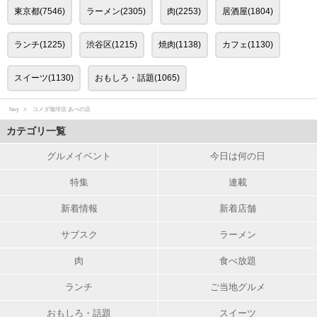
東京都(7546)
ラーメン(2305)
肉(2253)
居酒屋(1804)
ランチ(1225)
渋谷区(1215)
焼肉(1138)
カフェ(1130)
スイーツ(1130)
おもしろ・話題(1065)
favy
コメダ珈琲店 あべの店
カテゴリ一覧
グルメイベント
今日は何の日
特集
連載
新着情報
新着店舗
サブスク
ラーメン
肉
食べ放題
ランチ
ご当地グルメ
おもしろ・話題
スイーツ