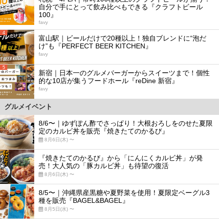
自分で手にとって飲み比べもできる『クラフトビール
100』
favy
4
富山駅｜ビールだけで20種以上！独自ブレンドに“泡だ
け”も『PERFECT BEER KITCHEN』
favy
5
新宿｜日本一のグルメバーガーからスイーツまで！個性
的な10店が集うフードホール『reDine 新宿』
favy
グルメイベント
8/6〜｜ゆずぽん酢でさっぱり！大根おろしをのせた夏限
定のカルビ丼を販売『焼きたてのかるび』
8月6日(木) 〜
『焼きたてのかるび』から「にんにくカルビ丼」が発
売！大人気の「豚カルビ丼」も待望の復活
8月6日(木) 〜
8/5〜｜沖縄県産黒糖や夏野菜を使用！夏限定ベーグル3
種を販売『BAGEL&BAGEL』
8月5日(水) 〜