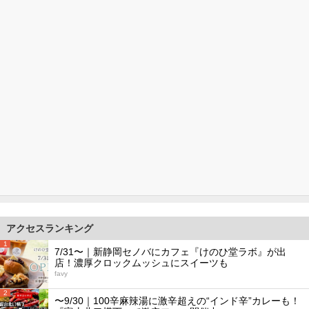
アクセスランキング
1
7/31〜｜新静岡セノバにカフェ『けのひ堂ラボ』が出
店！濃厚クロックムッシュにスイーツも
favy
2
〜9/30｜100辛麻辣湯に激辛超えの“インド辛”カレーも！