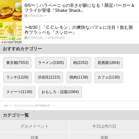
8/5〜｜ハラペーニョの辛さが癖になる！限定バーガー＆
フライが登場『Shake Shack』
8月5日(水) 〜
〜8/30｜「C.C.レモン」の爽快なパフェに注目！飲む新
作フラッペも『スシロー』
8月5日(水) 〜 8月30日(日)
おすすめカテゴリー
東京都(7553)
ラーメン(2305)
肉(2252)
居酒屋(1804)
ランチ(1226)
渋谷区(1215)
焼肉(1138)
カフェ(1130)
スイーツ(1130)
おもしろ・話題(1064)
favy
なんでんかんでん 高円寺復活店
カテゴリ一覧
グルメイベント
今日は何の日
特集
連載