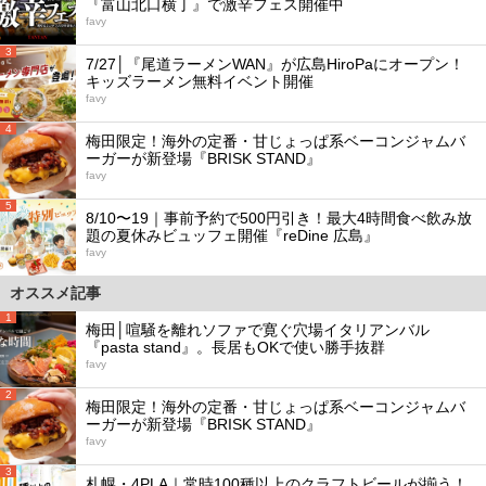
『富山北口横丁』で激辛フェス開催中
favy
3
7/27│『尾道ラーメンWAN』が広島HiroPaにオープン！
キッズラーメン無料イベント開催
favy
4
梅田限定！海外の定番・甘じょっぱ系ベーコンジャムバ
ーガーが新登場『BRISK STAND』
favy
5
8/10〜19｜事前予約で500円引き！最大4時間食べ飲み放
題の夏休みビュッフェ開催『reDine 広島』
favy
オススメ記事
1
梅田│喧騒を離れソファで寛ぐ穴場イタリアンバル
『pasta stand』。長居もOKで使い勝手抜群
favy
2
梅田限定！海外の定番・甘じょっぱ系ベーコンジャムバ
ーガーが新登場『BRISK STAND』
favy
3
札幌・4PLA｜常時100種以上のクラフトビールが揃う！