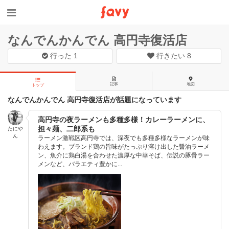
なんでんかんでん 高円寺復活店
行った
1
行きたい
8
記事
地図
トップ
なんでんかんでん 高円寺復活店が話題になっています
高円寺の夜ラーメンも多種多様！カレーラーメンに、
担々麺、二郎系も
たにや
ん
ラーメン激戦区高円寺では、深夜でも多種多様なラーメンが味
わえます。ブランド鶏の旨味がたっぷり溶け出した醤油ラーメ
ン、魚介に鶏白湯を合わせた濃厚な中華そば、伝説の豚骨ラー
メンなど、バラエティ豊かに...