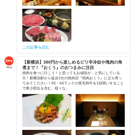
この記事を読む
【新横浜】380円から楽しめるピリ辛冷奴や塊肉の角
煮まで！『おくう』のおつまみに注目
favy
焼肉を食べに行こう！と思ってもお値段が…と気にしている
方！新横浜駅から徒歩2分の焼肉店『焼肉おくう』に立ち寄っ
てみてください！A5・A4ランクの黒毛和牛を1頭買いすること
で希少部位を含む、様々な...