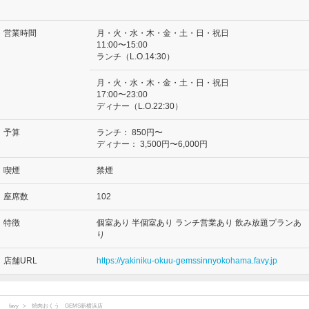
営業時間
月・火・水・木・金・土・日・祝日
11:00〜15:00
ランチ（L.O.14:30）
月・火・水・木・金・土・日・祝日
17:00〜23:00
ディナー（L.O.22:30）
予算
ランチ：
850円〜
ディナー：
3,500円〜6,000円
喫煙
禁煙
座席数
102
特徴
個室あり 半個室あり ランチ営業あり 飲み放題プランあ
り
店舗URL
https://yakiniku-okuu-gemssinnyokohama.favy.jp
favy
焼肉おくう GEMS新横浜店