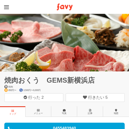
焼肉おくう GEMS新横浜店
焼肉
850円〜
3,500円〜6,000円
行った
2
行きたい
5
メニュー
写真
記事
地図
トップ
0455483940